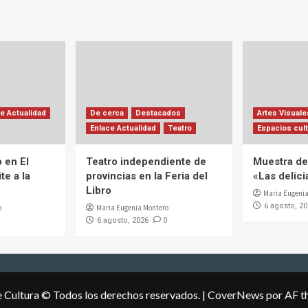
e Actualidad
De cerca
Destacados
Artes Visuale
Enlace Actualidad
Teatro
Espacios cult
 en El
Teatro independiente de
Muestra de 
te a la
provincias en la Feria del
«Las delic
Libro
Maria Eugenia
6 agosto, 2
o
Maria Eugenia Montero
0
6 agosto, 2026
e Cultura © Todos los derechos reservados.
|
CoverNews
por AF t