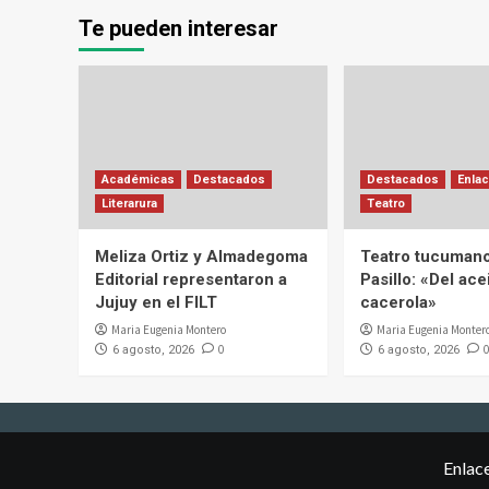
Te pueden interesar
Académicas
Destacados
Destacados
Enlac
Literarura
Teatro
Meliza Ortiz y Almadegoma
Teatro tucumano
Editorial representaron a
Pasillo: «Del acei
Jujuy en el FILT
cacerola»
Maria Eugenia Montero
Maria Eugenia Monter
0
0
6 agosto, 2026
6 agosto, 2026
Enlac