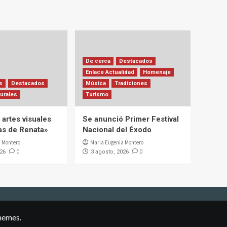
De cerca
Destacados
Enlace Actualidad
Homenaje
s
Destacados
Música
Tradiciones
urales
Turismo
artes visuales
Se anunció Primer Festival
ias de Renata»
Nacional del Éxodo
 Montero
Maria Eugenia Montero
0
0
026
3 agosto, 2026
hemes.