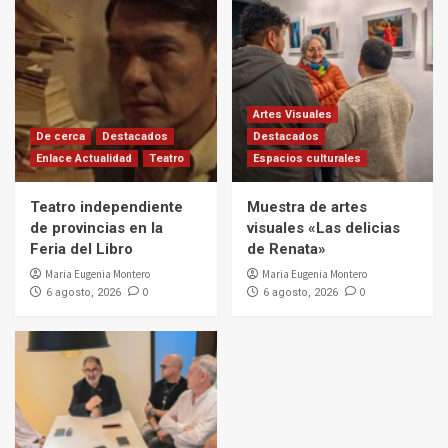
Artes Visuales
De cerca
Destacados
Destacados
Enlace Actualidad
Teatro
Espacios culturales
Teatro independiente
Muestra de artes
de provincias en la
visuales «Las delicias
Feria del Libro
de Renata»
Maria Eugenia Montero
Maria Eugenia Montero
0
0
6 agosto, 2026
6 agosto, 2026