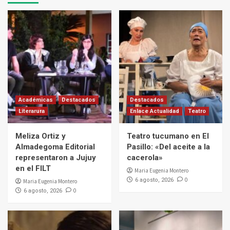
Académicas
Destacados
Destacados
Literarura
Enlace Actualidad
Teatro
Meliza Ortiz y
Teatro tucumano en El
Almadegoma Editorial
Pasillo: «Del aceite a la
representaron a Jujuy
cacerola»
en el FILT
Maria Eugenia Montero
0
6 agosto, 2026
Maria Eugenia Montero
0
6 agosto, 2026