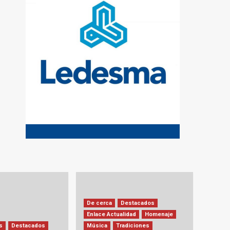
De cerca
Destacados
Enlace Actualidad
Homenaje
s
Destacados
Música
Tradiciones