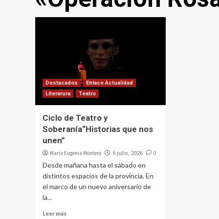
Destacados
Enlace Actualidad
Literarura
Teatro
Ciclo de Teatro y
Soberanía“Historias que nos
unen”
Maria Eugenia Montero
0
6 julio, 2026
Desde mañana hasta el sábado en
distintos espacios de la provincia. En
el marco de un nuevo aniversario de
la...
Leer más