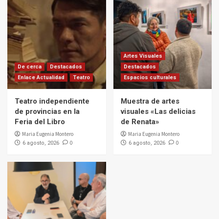
Artes Visuales
De cerca
Destacados
Destacados
Enlace Actualidad
Teatro
Espacios culturales
Teatro independiente
Muestra de artes
de provincias en la
visuales «Las delicias
Feria del Libro
de Renata»
Maria Eugenia Montero
Maria Eugenia Montero
0
0
6 agosto, 2026
6 agosto, 2026