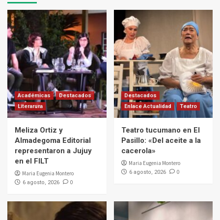
Académicas
Destacados
Destacados
Literarura
Enlace Actualidad
Teatro
Meliza Ortiz y
Teatro tucumano en El
Almadegoma Editorial
Pasillo: «Del aceite a la
representaron a Jujuy
cacerola»
en el FILT
Maria Eugenia Montero
0
6 agosto, 2026
Maria Eugenia Montero
0
6 agosto, 2026