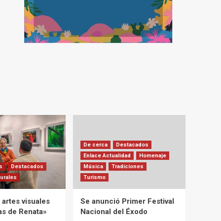
De cerca
Destacados
Enlace Actualidad
Homenaje
s
Destacados
Música
Tradiciones
urales
Turismo
artes visuales
Se anunció Primer Festival
ias de Renata»
Nacional del Éxodo