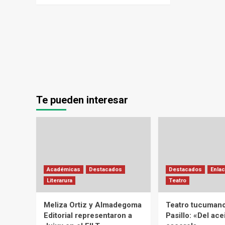
Te pueden interesar
Académicas
Destacados
Destacados
Enlac
Literarura
Teatro
Meliza Ortiz y Almadegoma
Teatro tucumano
Editorial representaron a
Pasillo: «Del acei