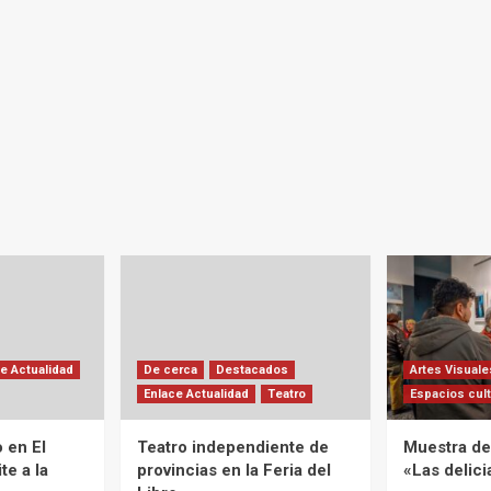
e Actualidad
De cerca
Destacados
Artes Visuale
Enlace Actualidad
Teatro
Espacios cult
 en El
Teatro independiente de
Muestra de 
te a la
provincias en la Feria del
«Las delic