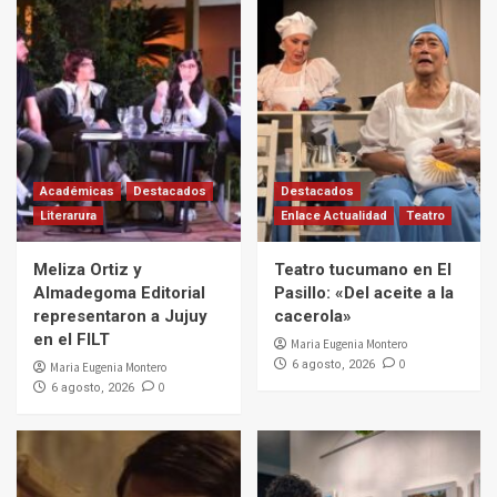
Académicas
Destacados
Destacados
Literarura
Enlace Actualidad
Teatro
Meliza Ortiz y
Teatro tucumano en El
Almadegoma Editorial
Pasillo: «Del aceite a la
representaron a Jujuy
cacerola»
en el FILT
Maria Eugenia Montero
0
6 agosto, 2026
Maria Eugenia Montero
0
6 agosto, 2026