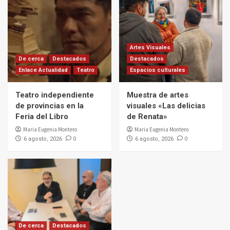
Artes Visuales
De cerca
Destacados
Destacados
Enlace Actualidad
Teatro
Espacios culturales
Teatro independiente
Muestra de artes
de provincias en la
visuales «Las delicias
Feria del Libro
de Renata»
Maria Eugenia Montero
Maria Eugenia Montero
0
0
6 agosto, 2026
6 agosto, 2026
De cerca
Destacados