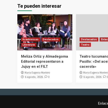
Te pueden interesar
Académicas
Destacados
Destacados
Enlac
Literarura
Teatro
Meliza Ortiz y Almadegoma
Teatro tucumano
Editorial representaron a
Pasillo: «Del acei
Jujuy en el FILT
cacerola»
Maria Eugenia Montero
Maria Eugenia Monter
0
0
6 agosto, 2026
6 agosto, 2026
Enlac