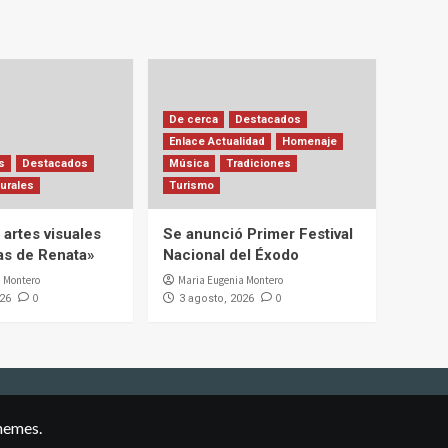
De cerca
Destacados
Enlace Actualidad
Homenaje
s
Destacados
Música
Tradiciones
urales
Turismo
artes visuales
Se anunció Primer Festival
ias de Renata»
Nacional del Éxodo
 Montero
Maria Eugenia Montero
0
0
026
3 agosto, 2026
hemes.