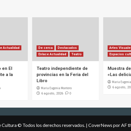
e Actualidad
De cerca
Destacados
Artes Visuale
Enlace Actualidad
Teatro
Espacios cult
 en El
Teatro independiente de
Muestra de 
te a la
provincias en la Feria del
«Las delic
Libro
Maria Eugenia
6 agosto, 2
o
Maria Eugenia Montero
0
6 agosto, 2026
e Cultura © Todos los derechos reservados.
|
CoverNews
por AF t