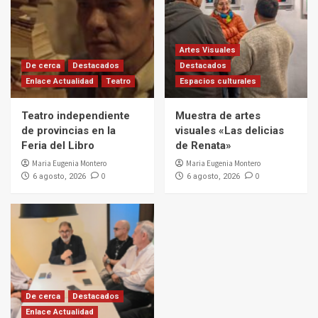
Artes Visuales
De cerca
Destacados
Destacados
Enlace Actualidad
Teatro
Espacios culturales
Teatro independiente
Muestra de artes
de provincias en la
visuales «Las delicias
Feria del Libro
de Renata»
Maria Eugenia Montero
Maria Eugenia Montero
0
0
6 agosto, 2026
6 agosto, 2026
De cerca
Destacados
Enlace Actualidad