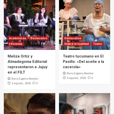
Académicas
Destacados
Destacados
Literarura
Enlace Actualidad
Teatro
Meliza Ortiz y
Teatro tucumano en El
Almadegoma Editorial
Pasillo: «Del aceite a la
representaron a Jujuy
cacerola»
en el FILT
Maria Eugenia Montero
0
6 agosto, 2026
Maria Eugenia Montero
0
6 agosto, 2026