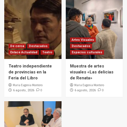
Artes Visuales
De cerca
Destacados
Destacados
Enlace Actualidad
Teatro
Espacios culturales
Teatro independiente
Muestra de artes
de provincias en la
visuales «Las delicias
Feria del Libro
de Renata»
Maria Eugenia Montero
Maria Eugenia Montero
0
0
6 agosto, 2026
6 agosto, 2026