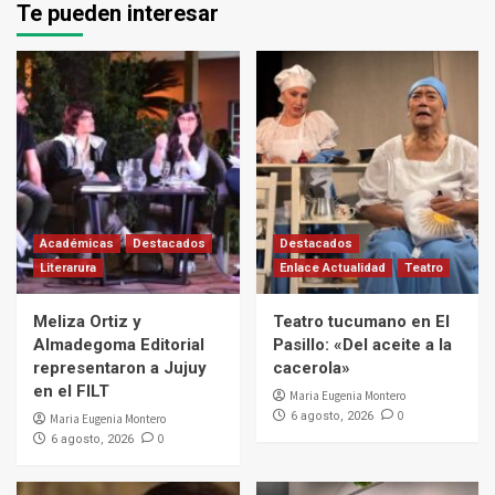
Te pueden interesar
Académicas
Destacados
Destacados
Literarura
Enlace Actualidad
Teatro
Meliza Ortiz y
Teatro tucumano en El
Almadegoma Editorial
Pasillo: «Del aceite a la
representaron a Jujuy
cacerola»
en el FILT
Maria Eugenia Montero
0
6 agosto, 2026
Maria Eugenia Montero
0
6 agosto, 2026