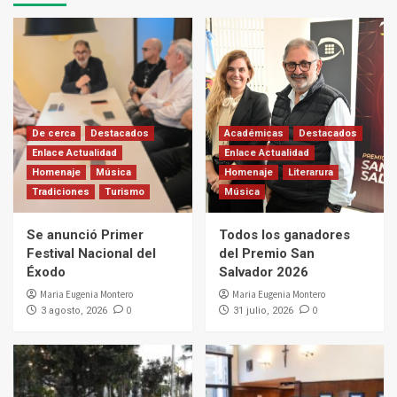
De cerca
Destacados
Académicas
Destacados
Enlace Actualidad
Enlace Actualidad
Homenaje
Música
Homenaje
Literarura
Tradiciones
Turismo
Música
Se anunció Primer
Todos los ganadores
Festival Nacional del
del Premio San
Éxodo
Salvador 2026
Maria Eugenia Montero
Maria Eugenia Montero
0
0
3 agosto, 2026
31 julio, 2026