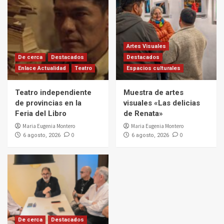
Artes Visuales
De cerca
Destacados
Destacados
Enlace Actualidad
Teatro
Espacios culturales
Teatro independiente
Muestra de artes
de provincias en la
visuales «Las delicias
Feria del Libro
de Renata»
Maria Eugenia Montero
Maria Eugenia Montero
0
0
6 agosto, 2026
6 agosto, 2026
De cerca
Destacados