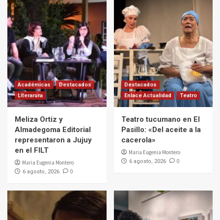
Académicas
Destacados
Destacados
Literarura
Enlace Actualidad
Teatro
Meliza Ortiz y
Teatro tucumano en El
Almadegoma Editorial
Pasillo: «Del aceite a la
representaron a Jujuy
cacerola»
en el FILT
Maria Eugenia Montero
0
6 agosto, 2026
Maria Eugenia Montero
0
6 agosto, 2026