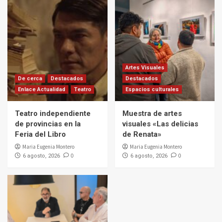
Artes Visuales
De cerca
Destacados
Destacados
Enlace Actualidad
Teatro
Espacios culturales
Teatro independiente
Muestra de artes
de provincias en la
visuales «Las delicias
Feria del Libro
de Renata»
Maria Eugenia Montero
Maria Eugenia Montero
0
0
6 agosto, 2026
6 agosto, 2026