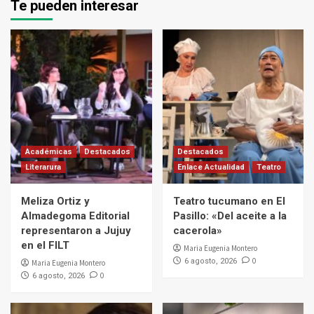
Te pueden interesar
Académicas
Destacados
Destacados
Literarura
Enlace Actualidad
Teatro
Meliza Ortiz y
Teatro tucumano en El
Almadegoma Editorial
Pasillo: «Del aceite a la
representaron a Jujuy
cacerola»
en el FILT
Maria Eugenia Montero
0
6 agosto, 2026
Maria Eugenia Montero
0
6 agosto, 2026