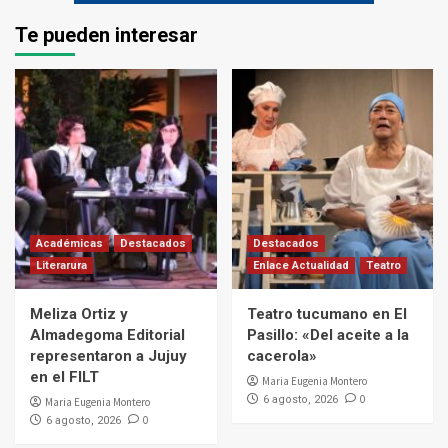
Te pueden interesar
Académicas
Destacados
Destacados
Literarura
Enlace Actualidad
Teatro
Meliza Ortiz y
Teatro tucumano en El
Almadegoma Editorial
Pasillo: «Del aceite a la
representaron a Jujuy
cacerola»
en el FILT
Maria Eugenia Montero
0
6 agosto, 2026
Maria Eugenia Montero
0
6 agosto, 2026