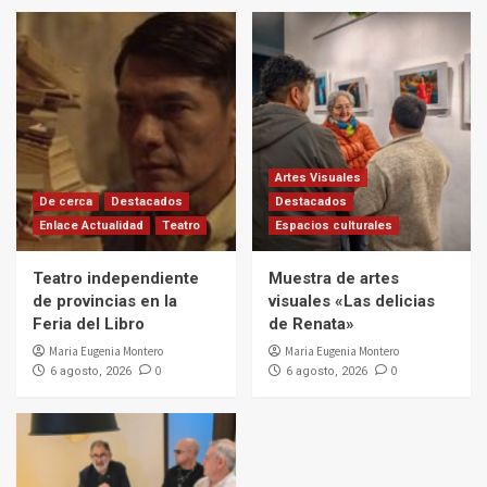
Artes Visuales
De cerca
Destacados
Destacados
Enlace Actualidad
Teatro
Espacios culturales
Teatro independiente
Muestra de artes
de provincias en la
visuales «Las delicias
Feria del Libro
de Renata»
Maria Eugenia Montero
Maria Eugenia Montero
0
0
6 agosto, 2026
6 agosto, 2026