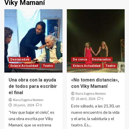
Viky Mamaní
Destacados
De cerca
Destacados
Enlace Actualidad
Teatro
Enlace Actualidad
Teatro
Una obra con la ayuda
«No tomen distancia»,
de todos para escribir
con Viky Mamaní
el final
Maria Eugenia Montero
0
25 abril, 2024
Maria Eugenia Montero
0
20 junio, 2024
Este sábado, a las 21.30, un
“Hay que bajar el cielo”, es
nuevo encuentro de la vida
una obra escrita por Viky
y el arte, la sabiduría y el
Mamaní, que se estrena
teatro. Es...