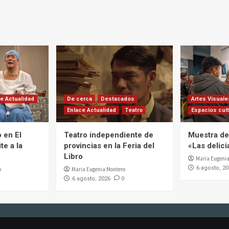
e Actualidad
De cerca
Destacados
Artes Visuale
Enlace Actualidad
Teatro
Espacios cult
 en El
Teatro independiente de
Muestra de 
te a la
provincias en la Feria del
«Las delic
Libro
Maria Eugenia
6 agosto, 2
o
Maria Eugenia Montero
0
6 agosto, 2026