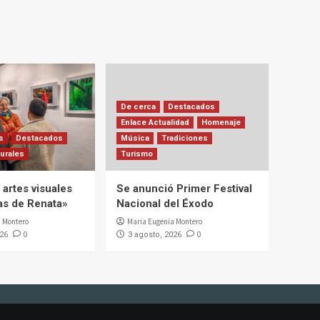
De cerca
Destacados
Enlace Actualidad
Homenaje
s
Destacados
Música
Tradiciones
urales
Turismo
artes visuales
Se anunció Primer Festival
ias de Renata»
Nacional del Éxodo
 Montero
Maria Eugenia Montero
0
0
026
3 agosto, 2026