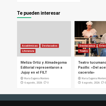
Te pueden interesar
Académicas
Destacados
Destacados
Enlac
Literarura
Teatro
Meliza Ortiz y Almadegoma
Teatro tucumano
Editorial representaron a
Pasillo: «Del acei
Jujuy en el FILT
cacerola»
Maria Eugenia Montero
Maria Eugenia Monter
0
0
6 agosto, 2026
6 agosto, 2026