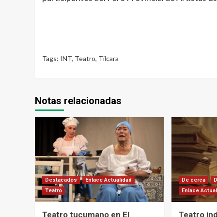
Tags:
INT
,
Teatro
,
Tilcara
Notas relacionadas
Destacados
Enlace Actualidad
De cerca
Teatro
Enlace Actua
Teatro tucumano en El
Teatro in