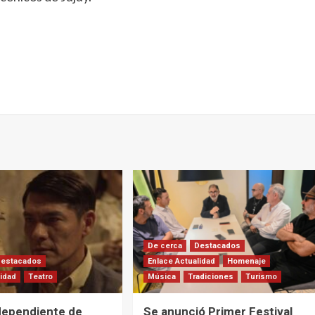
De cerca
Destacados
Destacados
Enlace Actualidad
Homenaje
lidad
Teatro
Música
Tradiciones
Turismo
dependiente de
Se anunció Primer Festival