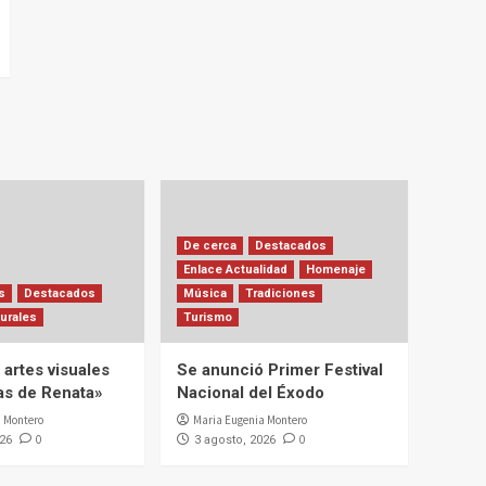
De cerca
Destacados
Enlace Actualidad
Homenaje
s
Destacados
Música
Tradiciones
urales
Turismo
artes visuales
Se anunció Primer Festival
ias de Renata»
Nacional del Éxodo
 Montero
Maria Eugenia Montero
0
0
026
3 agosto, 2026