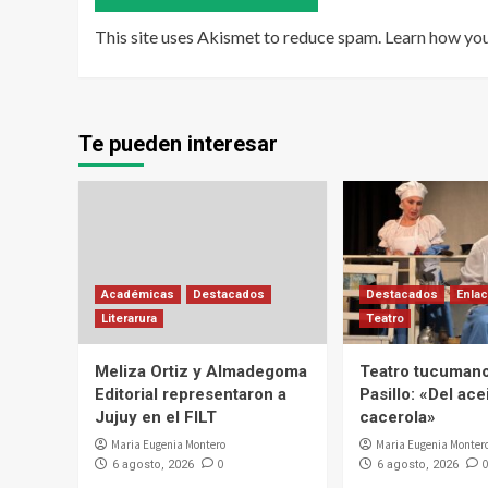
This site uses Akismet to reduce spam.
Learn how yo
Te pueden interesar
Académicas
Destacados
Destacados
Enlac
Literarura
Teatro
Meliza Ortiz y Almadegoma
Teatro tucumano
Editorial representaron a
Pasillo: «Del acei
Jujuy en el FILT
cacerola»
Maria Eugenia Montero
Maria Eugenia Monter
0
0
6 agosto, 2026
6 agosto, 2026