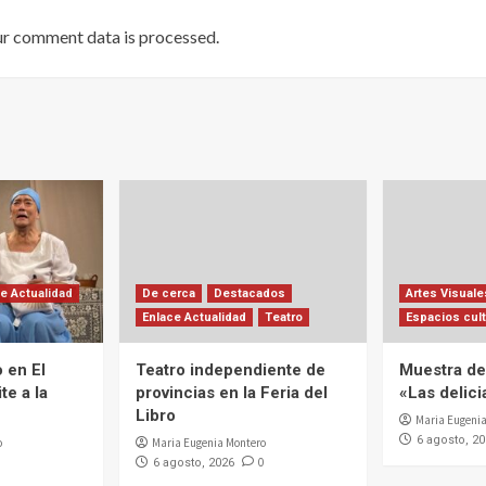
ur comment data is processed
.
e Actualidad
De cerca
Destacados
Artes Visuale
Enlace Actualidad
Teatro
Espacios cult
 en El
Teatro independiente de
Muestra de 
te a la
provincias en la Feria del
«Las delic
Libro
Maria Eugenia
6 agosto, 2
o
Maria Eugenia Montero
0
6 agosto, 2026