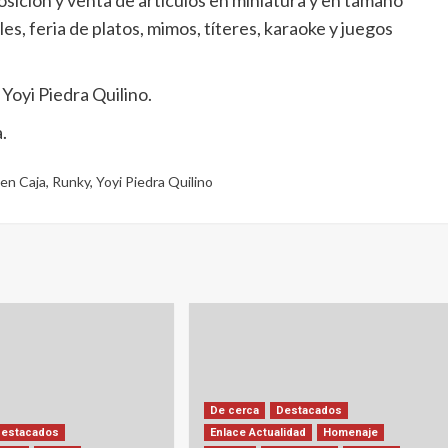
sición y venta de artículos en miniatura y en tamaño
s, feria de platos, mimos, títeres, karaoke y juegos
 Yoyi Piedra Quilino.
.
en Caja
,
Runky
,
Yoyi Piedra Quilino
De cerca
Destacados
Destacados
Enlace Actualidad
Homenaje