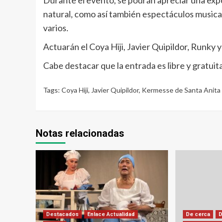
Durante el evento, se podrán apreciar una expo
natural, como así también espectáculos musicale
varios.
Actuarán el Coya Hiji, Javier Quipildor, Runky y
Cabe destacar que la entrada es libre y gratuita
Tags:
Coya Hiji
,
Javier Quipildor
,
Kermesse de Santa Anita 
Notas relacionadas
Destacados
Enlace Actualidad
De cerca