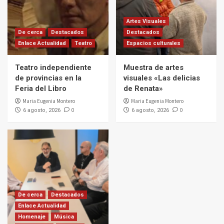
Artes Visuales
De cerca
Destacados
Destacados
Enlace Actualidad
Teatro
Espacios culturales
Teatro independiente
Muestra de artes
de provincias en la
visuales «Las delicias
Feria del Libro
de Renata»
Maria Eugenia Montero
Maria Eugenia Montero
0
0
6 agosto, 2026
6 agosto, 2026
De cerca
Destacados
Enlace Actualidad
Homenaje
Música