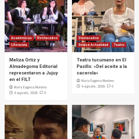
Académicas
Destacados
Destacados
Literarura
Enlace Actualidad
Teatro
Meliza Ortiz y
Teatro tucumano en El
Almadegoma Editorial
Pasillo: «Del aceite a la
representaron a Jujuy
cacerola»
en el FILT
Maria Eugenia Montero
0
6 agosto, 2026
Maria Eugenia Montero
0
6 agosto, 2026