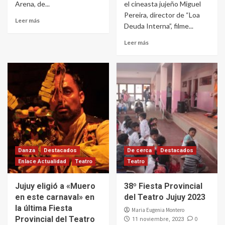
Arena, de...
el cineasta jujeño Miguel
Pereira, director de “Loa
Leer más
Deuda Interna”, filme...
Leer más
Danza
Destacados
De cerca
Destacados
Enlace Actualidad
Teatro
Teatro
Jujuy eligió a «Muero
38º Fiesta Provincial
en este carnaval» en
del Teatro Jujuy 2023
la última Fiesta
Maria Eugenia Montero
Provincial del Teatro
0
11 noviembre, 2023