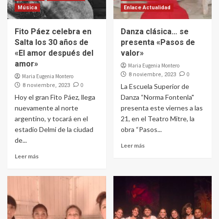
Música
Enlace Actualidad
Fito Páez celebra en
Danza clásica… se
Salta los 30 años de
presenta «Pasos de
«El amor después del
valor»
amor»
Maria Eugenia Montero
0
8 noviembre, 2023
Maria Eugenia Montero
0
8 noviembre, 2023
La Escuela Superior de
Hoy el gran Fito Páez, llega
Danza “Norma Fontenla"
nuevamente al norte
presenta este viernes a las
argentino, y tocará en el
21, en el Teatro Mitre, la
estadio Delmi de la ciudad
obra “Pasos...
de...
Leer más
Leer más