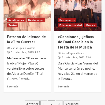
Académicas
Destacados
Destacados
Teatro
Enlace Actualidad
Música
Estreno del elenco de
«Canciones jujeñas»
la «Tito Guerra»
de Dani García en la
Fiesta de la Música
Maria Eugenia Montero
0
3 noviembre, 2023
Maria Eugenia Montero
0
Mañana a las 20 se estrena
3 noviembre, 2023
la obra "Mujer Pájaro",
Dani García y Las Venus del
versión libre sobre textos
Monte tendrán su noche,
de Alberto Damián “Tito”
hoy a las 21, en el marco de
Guerra. Estará...
la Fiesta...
Leer más
Leer más
Paginación
2
Anterior
1
3
Siguiente