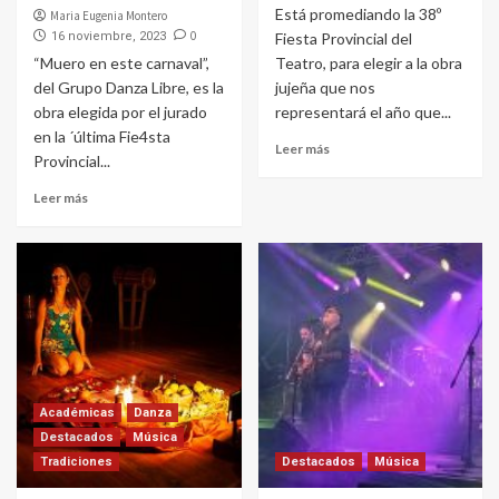
Está promediando la 38º
Maria Eugenia Montero
0
16 noviembre, 2023
Fiesta Provincial del
“Muero en este carnaval”,
Teatro, para elegir a la obra
del Grupo Danza Libre, es la
jujeña que nos
obra elegida por el jurado
representará el año que...
en la ´última Fie4sta
Leer más
Provincial...
Leer más
Académicas
Danza
Destacados
Música
Tradiciones
Destacados
Música