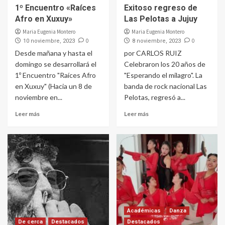
1º Encuentro «Raíces
Exitoso regreso de
Afro en Xuxuy»
Las Pelotas a Jujuy
Maria Eugenia Montero
Maria Eugenia Montero
0
0
10 noviembre, 2023
8 noviembre, 2023
Desde mañana y hasta el
por CARLOS RUIZ
domingo se desarrollará el
Celebraron los 20 años de
1º Encuentro "Raíces Afro
"Esperando el milagro". La
en Xuxuy" (Hacia un 8 de
banda de rock nacional Las
noviembre en...
Pelotas, regresó a...
Leer más
Leer más
Académicas
Danza
De cerca
Destacados
Destacados