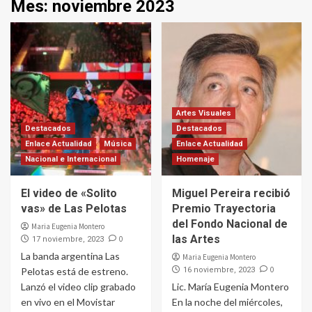
Mes:
noviembre 2023
Artes Visuales
Destacados
Destacados
Enlace Actualidad
Música
Enlace Actualidad
Nacional e Internacional
Homenaje
El video de «Solito
Miguel Pereira recibió
vas» de Las Pelotas
Premio Trayectoria
del Fondo Nacional de
Maria Eugenia Montero
las Artes
0
17 noviembre, 2023
La banda argentina Las
Maria Eugenia Montero
0
Pelotas está de estreno.
16 noviembre, 2023
Lanzó el video clip grabado
Lic. María Eugenia Montero
en vivo en el Movistar
En la noche del miércoles,