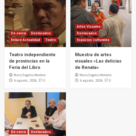
Artes Visuales
De cerca
Destacados
Destacados
Enlace Actualidad
Teatro
Espacios culturales
Teatro independiente
Muestra de artes
de provincias en la
visuales «Las delicias
Feria del Libro
de Renata»
Maria Eugenia Montero
Maria Eugenia Montero
0
0
6 agosto, 2026
6 agosto, 2026
De cerca
Destacados