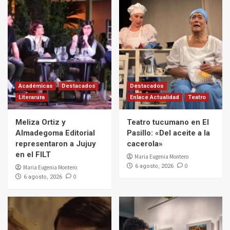
Académicas
Destacados
Destacados
Literarura
Enlace Actualidad
Teatro
Meliza Ortiz y
Teatro tucumano en El
Almadegoma Editorial
Pasillo: «Del aceite a la
representaron a Jujuy
cacerola»
en el FILT
Maria Eugenia Montero
0
6 agosto, 2026
Maria Eugenia Montero
0
6 agosto, 2026