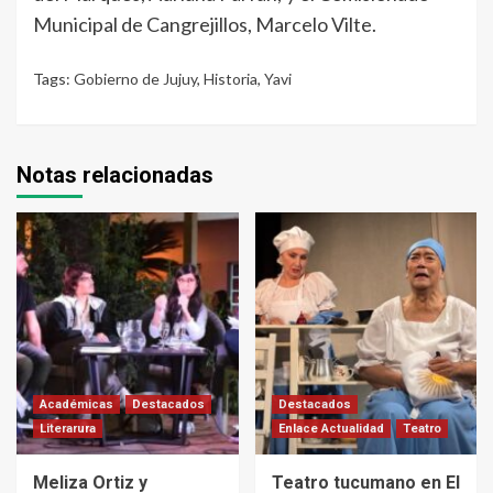
Municipal de Cangrejillos, Marcelo Vilte.
Tags:
Gobierno de Jujuy
,
Historia
,
Yavi
Notas relacionadas
Académicas
Destacados
Destacados
Literarura
Enlace Actualidad
Teatro
Meliza Ortiz y
Teatro tucumano en El