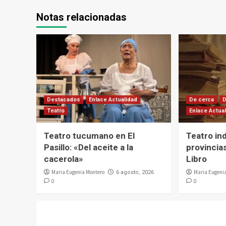
Notas relacionadas
Destacados
Enlace Actualidad
De cerca
Teatro
Enlace Actua
Teatro tucumano en El
Teatro in
Pasillo: «Del aceite a la
provincias
cacerola»
Libro
Maria Eugenia Montero
Maria Eugeni
6 agosto, 2026
0
0