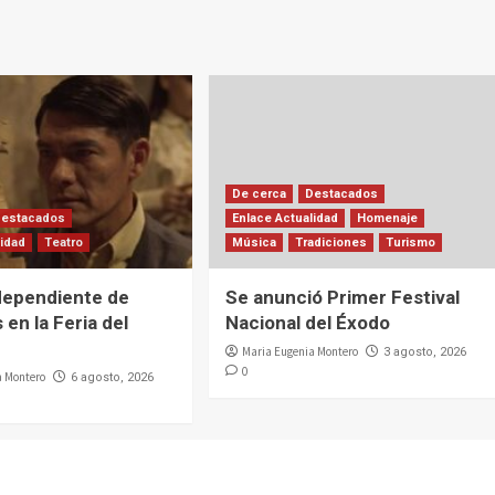
De cerca
Destacados
Destacados
Enlace Actualidad
Homenaje
lidad
Teatro
Música
Tradiciones
Turismo
dependiente de
Se anunció Primer Festival
 en la Feria del
Nacional del Éxodo
Maria Eugenia Montero
3 agosto, 2026
0
a Montero
6 agosto, 2026