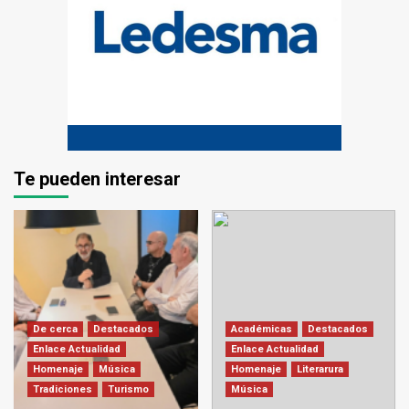
Te pueden interesar
De cerca
Destacados
Académicas
Destacados
Enlace Actualidad
Enlace Actualidad
Homenaje
Música
Homenaje
Literarura
Tradiciones
Turismo
Música