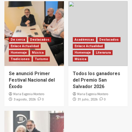
De cerca
Destacados
Académicas
Destacados
Enlace Actualidad
Enlace Actualidad
Homenaje
Música
Homenaje
Literarura
Tradiciones
Turismo
Música
Se anunció Primer
Todos los ganadores
Festival Nacional del
del Premio San
Éxodo
Salvador 2026
Maria Eugenia Montero
Maria Eugenia Montero
0
0
3 agosto, 2026
31 julio, 2026