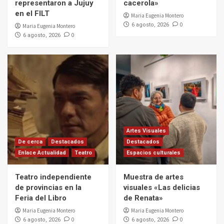
representaron a Jujuy
cacerola»
en el FILT
Maria Eugenia Montero
0
6 agosto, 2026
Maria Eugenia Montero
0
6 agosto, 2026
Artes Visuales
De cerca
Destacados
Destacados
Enlace Actualidad
Teatro
Espacios culturales
Teatro independiente
Muestra de artes
de provincias en la
visuales «Las delicias
Feria del Libro
de Renata»
Maria Eugenia Montero
Maria Eugenia Montero
0
0
6 agosto, 2026
6 agosto, 2026