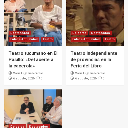
Destacados
De cerca
Destacados
Enlace Actualidad
Teatro
Enlace Actualidad
Teatro
Teatro tucumano en El
Teatro independiente
Pasillo: «Del aceite a
de provincias en la
la cacerola»
Feria del Libro
Maria Eugenia Montero
Maria Eugenia Montero
0
0
6 agosto, 2026
6 agosto, 2026
De cerca
Destacados