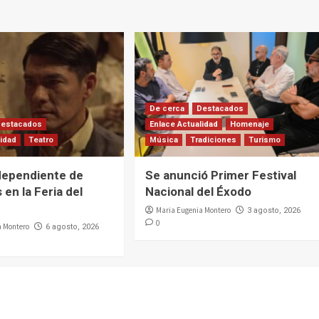
De cerca
Destacados
Destacados
Enlace Actualidad
Homenaje
lidad
Teatro
Música
Tradiciones
Turismo
dependiente de
Se anunció Primer Festival
 en la Feria del
Nacional del Éxodo
Maria Eugenia Montero
3 agosto, 2026
0
a Montero
6 agosto, 2026