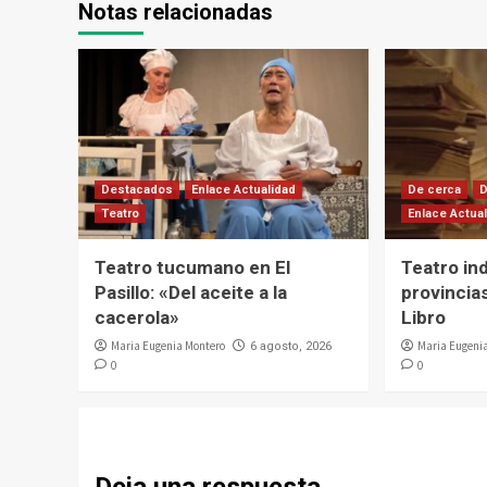
Notas relacionadas
Destacados
Enlace Actualidad
De cerca
Teatro
Enlace Actua
Teatro tucumano en El
Teatro in
Pasillo: «Del aceite a la
provincias
cacerola»
Libro
Maria Eugenia Montero
Maria Eugeni
6 agosto, 2026
0
0