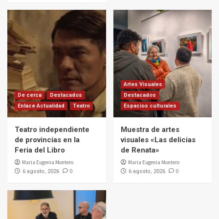
Artes Visuales
De cerca
Destacados
Destacados
Enlace Actualidad
Teatro
Espacios culturales
Teatro independiente
Muestra de artes
de provincias en la
visuales «Las delicias
Feria del Libro
de Renata»
Maria Eugenia Montero
Maria Eugenia Montero
0
0
6 agosto, 2026
6 agosto, 2026