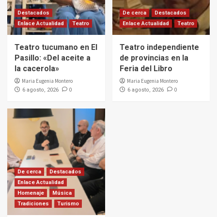
Destacados
De cerca
Destacados
Enlace Actualidad
Teatro
Enlace Actualidad
Teatro
Teatro tucumano en El
Teatro independiente
Pasillo: «Del aceite a
de provincias en la
la cacerola»
Feria del Libro
Maria Eugenia Montero
Maria Eugenia Montero
0
0
6 agosto, 2026
6 agosto, 2026
De cerca
Destacados
Enlace Actualidad
Homenaje
Música
Tradiciones
Turismo