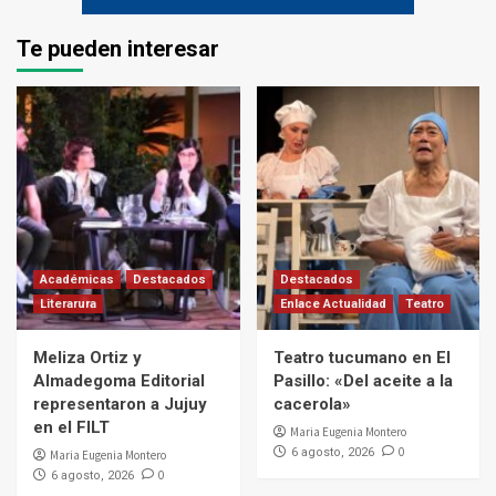
Te pueden interesar
Académicas
Destacados
Destacados
Literarura
Enlace Actualidad
Teatro
Meliza Ortiz y
Teatro tucumano en El
Almadegoma Editorial
Pasillo: «Del aceite a la
representaron a Jujuy
cacerola»
en el FILT
Maria Eugenia Montero
0
6 agosto, 2026
Maria Eugenia Montero
0
6 agosto, 2026