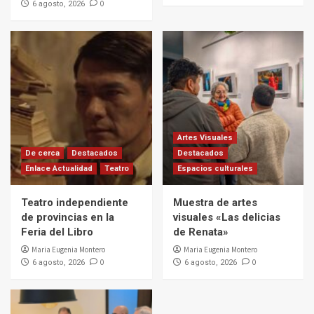
0
6 agosto, 2026
Artes Visuales
De cerca
Destacados
Destacados
Enlace Actualidad
Teatro
Espacios culturales
Teatro independiente
Muestra de artes
de provincias en la
visuales «Las delicias
Feria del Libro
de Renata»
Maria Eugenia Montero
Maria Eugenia Montero
0
0
6 agosto, 2026
6 agosto, 2026