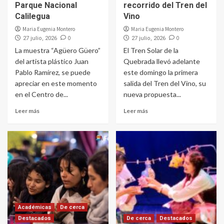
Parque Nacional
recorrido del Tren del
Calilegua
Vino
Maria Eugenia Montero
Maria Eugenia Montero
0
0
27 julio, 2026
27 julio, 2026
La muestra “Agüero Güero”
El Tren Solar de la
del artista plástico Juan
Quebrada llevó adelante
Pablo Ramírez, se puede
este domingo la primera
apreciar en este momento
salida del Tren del Vino, su
en el Centro de...
nueva propuesta...
Leer más
Leer más
Académicas
De cerca
Destacados
De cerca
Destacados