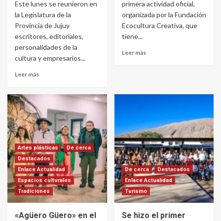
Este lunes se reunieron en
primera actividad oficial,
la Legislatura de la
organizada por la Fundación
Provincia de Jujuy
Ecocultura Creativa, que
escritores, editoriales,
tiene...
personalidades de la
Leer más
cultura y empresarios...
Leer más
Artes plásticas
De cerca
Destacados
Enlace Actualidad
De cerca
Destacados
Espacios culturales
Enlace Actualidad
Tradiciones
Turismo
«Agüero Güero» en el
Se hizo el primer