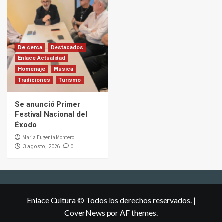
De cerca
Destacados
Enlace Actualidad
Homenaje
Música
Tradiciones
Turismo
Se anunció Primer
Festival Nacional del
Éxodo
Maria Eugenia Montero
0
3 agosto, 2026
Enlace Cultura © Todos los derechos reservados.
|
CoverNews
por AF themes.