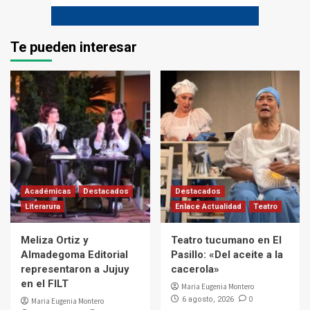
Te pueden interesar
Académicas
Destacados
Destacados
Literarura
Enlace Actualidad
Teatro
Meliza Ortiz y
Teatro tucumano en El
Almadegoma Editorial
Pasillo: «Del aceite a la
representaron a Jujuy
cacerola»
en el FILT
Maria Eugenia Montero
0
6 agosto, 2026
Maria Eugenia Montero