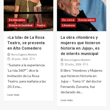
Destacados
De cerca
Destacados
Enlace Actualidad
Teatro
Literarura
«La Isla» de La Rosa
La obra «Hombres y
Teatro, se presenta
mujeres que hicieron
en Alto Comedero
historia en Jujuy», es
de interés municipal
Maria Eugenia Montero
0
23 julio, 2026
Maria Eugenia Montero
0
“Sumate a la experiencia
23 julio, 2026
‘La Isla 360°’”, dice la
El libro “Hombres y Mujeres
invitación de La Rosa
que hicieron historia en
Teatro, para mañana a las
Jujuy – Tomo II” del doctor
20. Esta...
Fernando Zurueta, fue
declarado de...
Leer más
Leer más