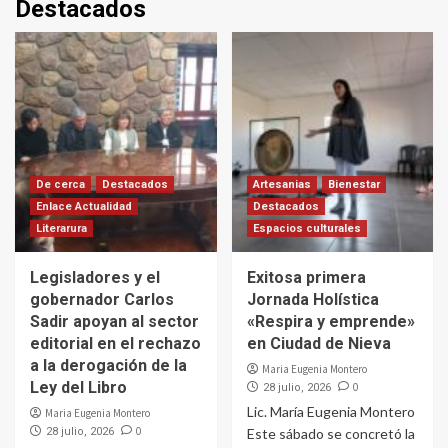
Destacados
De cerca
Destacados
Artesanias
Bienestar
Enlace Actualidad
Destacados
Literarura
Espacios culturales
Legisladores y el
Exitosa primera
gobernador Carlos
Jornada Holística
Sadir apoyan al sector
«Respira y emprende»
editorial en el rechazo
en Ciudad de Nieva
a la derogación de la
Maria Eugenia Montero
Ley del Libro
0
28 julio, 2026
Lic. María Eugenia Montero
Maria Eugenia Montero
0
28 julio, 2026
Este sábado se concretó la