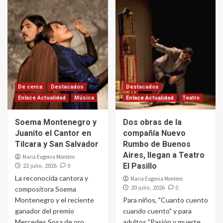
De cerca
Destacados
Destacados
Enlace Actualidad
Música
Enlace Actualidad
Teatro
Soema Montenegro y
Dos obras de la
Juanito el Cantor en
compañía Nuevo
Tilcara y San Salvador
Rumbo de Buenos
Aires, llegan a Teatro
Maria Eugenia Montero
El Pasillo
0
22 julio, 2026
La reconocida cantora y
Maria Eugenia Montero
0
compositora Soema
20 julio, 2026
Montenegro y el reciente
Para niños, "Cuanto cuento
ganador del premio
cuando cuento" y para
Mercedes Sosa de oro
adultos "Pasión y muerte