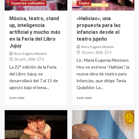
Espacios culturales
Teatro
Música, teatro, stand
«Halisias», una
up, inteligencia
propuesta para las
artificial y mucho más
infancias desde el
en la Feria del Libro
teatro jujeño
Jujuy
Maria Eugenia Montero
0
23 julio, 2026
Maria Eugenia Montero
0
26 julio, 2026
Lic. María Eugenia Montero
La 22° edición de la Feria
Hoy se estrena “Halisias”, la
del Libro Jujuy, se
nueva obra de teatro para
desarrollará del 7 al 15 de
infancias, que dirige Tania
agosto bajo el lema...
Quipildor. La...
Leer más
Leer más