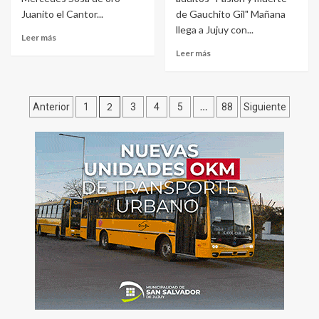
Juanito el Cantor...
de Gauchito Gil" Mañana
llega a Jujuy con...
Leer más
Leer más
Paginación
2
…
Anterior
1
3
4
5
88
Siguiente
de
entradas