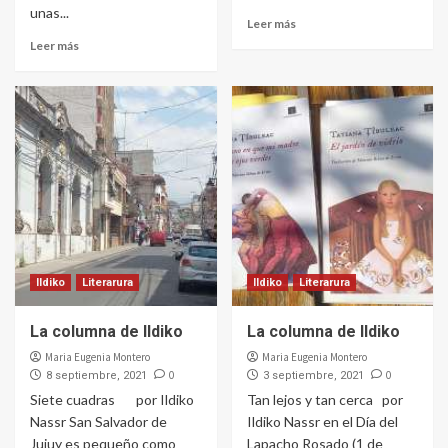
unas...
Leer más
Leer más
Ildiko
Literarura
Ildiko
Literarura
La columna de Ildiko
La columna de Ildiko
Maria Eugenia Montero
Maria Eugenia Montero
0
0
8 septiembre, 2021
3 septiembre, 2021
Siete cuadras por Ildiko
Tan lejos y tan cerca por
Nassr San Salvador de
Ildiko Nassr en el Día del
Jujuy es pequeño como
Lapacho Rosado (1 de