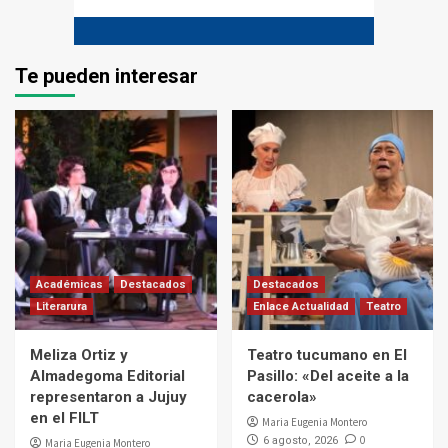
Te pueden interesar
Académicas
Destacados
Destacados
Literarura
Enlace Actualidad
Teatro
Meliza Ortiz y
Teatro tucumano en El
Almadegoma Editorial
Pasillo: «Del aceite a la
representaron a Jujuy
cacerola»
en el FILT
Maria Eugenia Montero
0
6 agosto, 2026
Maria Eugenia Montero