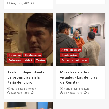
0
6 agosto, 2026
Artes Visuales
De cerca
Destacados
Destacados
Enlace Actualidad
Teatro
Espacios culturales
Teatro independiente
Muestra de artes
de provincias en la
visuales «Las delicias
Feria del Libro
de Renata»
Maria Eugenia Montero
Maria Eugenia Montero
0
0
6 agosto, 2026
6 agosto, 2026