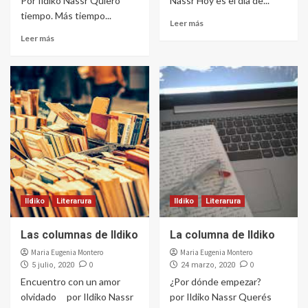
Por Ildiko Nassr Quiero
Nassr Hoy es el día de...
tiempo. Más tiempo...
Leer más
Leer más
Ildiko
Literarura
Ildiko
Literarura
Las columnas de Ildiko
La columna de Ildiko
Maria Eugenia Montero
Maria Eugenia Montero
0
0
5 julio, 2020
24 marzo, 2020
Encuentro con un amor
¿Por dónde empezar?
olvidado por Ildiko Nassr
por Ildiko Nassr Querés