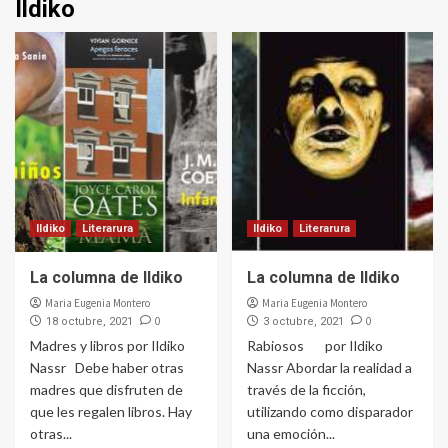
Ildiko
Ildiko
Literarura
Ildiko
Literarura
La columna de Ildiko
La columna de Ildiko
Maria Eugenia Montero
Maria Eugenia Montero
0
0
18 octubre, 2021
3 octubre, 2021
Madres y libros por Ildiko
Rabiosos por Ildiko
Nassr Debe haber otras
Nassr Abordar la realidad a
madres que disfruten de
través de la ficción,
que les regalen libros. Hay
utilizando como disparador
otras...
una emoción...