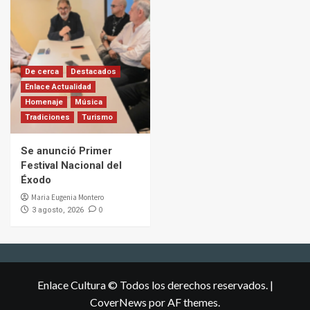
De cerca
Destacados
Enlace Actualidad
Homenaje
Música
Tradiciones
Turismo
Se anunció Primer
Festival Nacional del
Éxodo
Maria Eugenia Montero
0
3 agosto, 2026
Enlace Cultura © Todos los derechos reservados.
|
CoverNews
por AF themes.