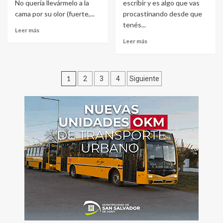
No quería llevármelo a la
escribir y es algo que vas
cama por su olor (fuerte,...
procastinando desde que
tenés...
Leer más
Leer más
Paginación
1
2
3
4
Siguiente
de
entradas