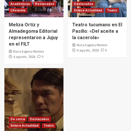
Académicas
Destacados
Destacados
Literarura
Enlace Actualidad
Teatro
Meliza Ortiz y
Teatro tucumano en El
Almadegoma Editorial
Pasillo: «Del aceite a
representaron a Jujuy
la cacerola»
en el FILT
Maria Eugenia Montero
0
6 agosto, 2026
Maria Eugenia Montero
0
6 agosto, 2026
De cerca
Destacados
Enlace Actualidad
Teatro