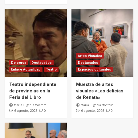
Artes Visuales
De cerca
Destacados
Destacados
Enlace Actualidad
Teatro
Espacios culturales
Teatro independiente
Muestra de artes
de provincias en la
visuales «Las delicias
Feria del Libro
de Renata»
Maria Eugenia Montero
Maria Eugenia Montero
0
0
6 agosto, 2026
6 agosto, 2026