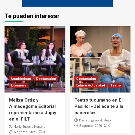
Te pueden interesar
Académicas
Destacados
Destacados
Literarura
Enlace Actualidad
Teatro
Meliza Ortiz y
Teatro tucumano en El
Almadegoma Editorial
Pasillo: «Del aceite a la
representaron a Jujuy
cacerola»
en el FILT
Maria Eugenia Montero
0
6 agosto, 2026
Maria Eugenia Montero
0
6 agosto, 2026