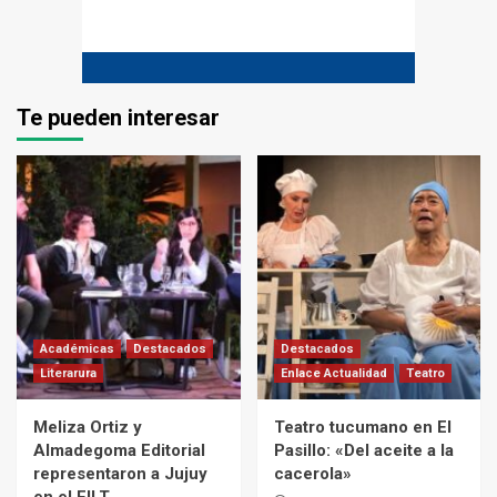
Te pueden interesar
Académicas
Destacados
Destacados
Literarura
Enlace Actualidad
Teatro
Meliza Ortiz y
Teatro tucumano en El
Almadegoma Editorial
Pasillo: «Del aceite a la
representaron a Jujuy
cacerola»