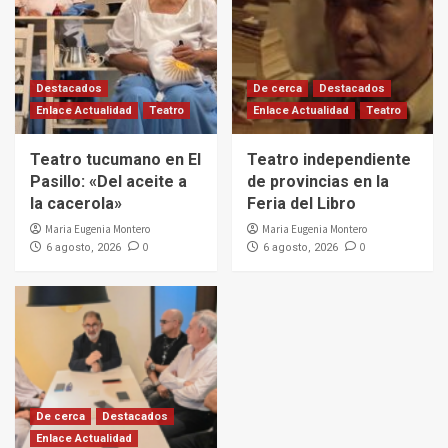
Destacados
De cerca
Destacados
Enlace Actualidad
Teatro
Enlace Actualidad
Teatro
Teatro tucumano en El
Teatro independiente
Pasillo: «Del aceite a
de provincias en la
la cacerola»
Feria del Libro
Maria Eugenia Montero
Maria Eugenia Montero
0
0
6 agosto, 2026
6 agosto, 2026
De cerca
Destacados
Enlace Actualidad