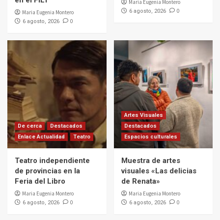
en el FILT
Maria Eugenia Montero
0
6 agosto, 2026
Maria Eugenia Montero
0
6 agosto, 2026
Artes Visuales
De cerca
Destacados
Destacados
Enlace Actualidad
Teatro
Espacios culturales
Teatro independiente
Muestra de artes
de provincias en la
visuales «Las delicias
Feria del Libro
de Renata»
Maria Eugenia Montero
Maria Eugenia Montero
0
0
6 agosto, 2026
6 agosto, 2026