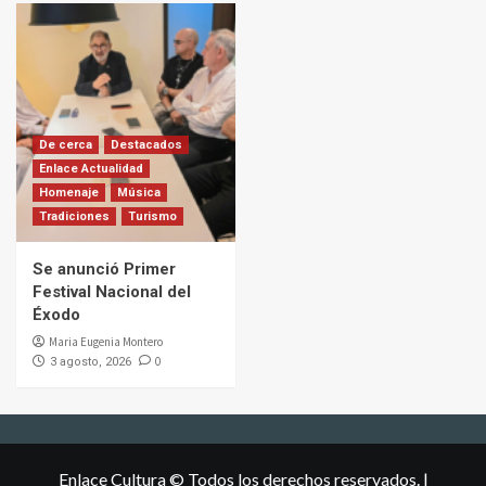
De cerca
Destacados
Enlace Actualidad
Homenaje
Música
Tradiciones
Turismo
Se anunció Primer
Festival Nacional del
Éxodo
Maria Eugenia Montero
0
3 agosto, 2026
Enlace Cultura © Todos los derechos reservados.
|