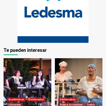
Te pueden interesar
Académicas
Destacados
Destacados
Literarura
Enlace Actualidad
Teatro