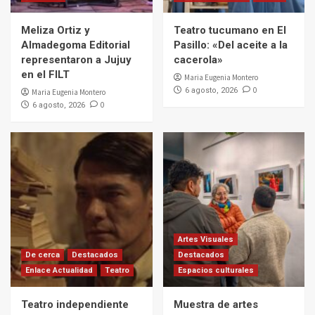
Meliza Ortiz y
Teatro tucumano en El
Almadegoma Editorial
Pasillo: «Del aceite a la
representaron a Jujuy
cacerola»
en el FILT
Maria Eugenia Montero
0
6 agosto, 2026
Maria Eugenia Montero
0
6 agosto, 2026
Artes Visuales
De cerca
Destacados
Destacados
Enlace Actualidad
Teatro
Espacios culturales
Teatro independiente
Muestra de artes