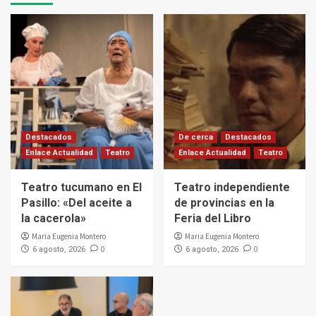
Destacados
De cerca
Destacados
Enlace Actualidad
Teatro
Enlace Actualidad
Teatro
Teatro tucumano en El
Teatro independiente
Pasillo: «Del aceite a
de provincias en la
la cacerola»
Feria del Libro
Maria Eugenia Montero
Maria Eugenia Montero
0
0
6 agosto, 2026
6 agosto, 2026