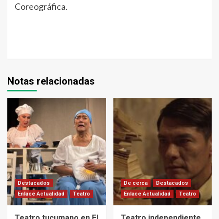
Coreográfica.
Notas relacionadas
Destacados
De cerca
Destacados
Enlace Actualidad
Teatro
Enlace Actualidad
Teatro
Teatro tucumano en El
Teatro independiente