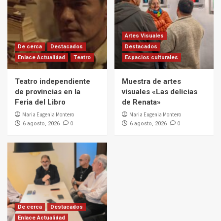
Artes Visuales
De cerca
Destacados
Destacados
Enlace Actualidad
Teatro
Espacios culturales
Teatro independiente
Muestra de artes
de provincias en la
visuales «Las delicias
Feria del Libro
de Renata»
Maria Eugenia Montero
Maria Eugenia Montero
0
0
6 agosto, 2026
6 agosto, 2026
De cerca
Destacados
Enlace Actualidad