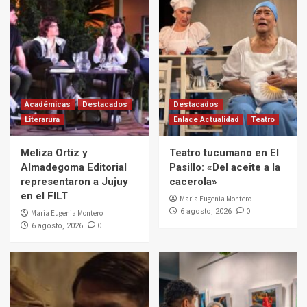
Académicas
Destacados
Destacados
Literarura
Enlace Actualidad
Teatro
Meliza Ortiz y
Teatro tucumano en El
Almadegoma Editorial
Pasillo: «Del aceite a la
representaron a Jujuy
cacerola»
en el FILT
Maria Eugenia Montero
0
6 agosto, 2026
Maria Eugenia Montero
0
6 agosto, 2026