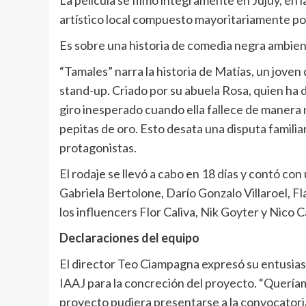
La película se filmó íntegramente en Jujuy, en 
artístico local compuesto mayoritariamente por
Es sobre una historia de comedia negra ambien
“Tamales” narra la historia de Matías, un jov
stand-up. Criado por su abuela Rosa, quien ha d
giro inesperado cuando ella fallece de manera
pepitas de oro. Esto desata una disputa familia
protagonistas.
El rodaje se llevó a cabo en 18 días y contó c
Gabriela Bertolone, Darío Gonzalo Villaroel, F
los influencers Flor Caliva, Nik Goyter y Nico C
Declaraciones del equipo
El director Teo Ciampagna expresó su entusias
IAAJ para la concreción del proyecto. “Queríam
proyecto pudiera presentarse a la convocatori