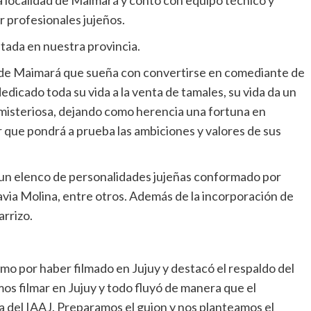
la localidad de Maimará y contó con equipo técnico y
 profesionales jujeños.
tada en nuestra provincia.
en de Maimará que sueña con convertirse en comediante de
edicado toda su vida a la venta de tamales, su vida da un
 misteriosa, dejando como herencia una fortuna en
r que pondrá a prueba las ambiciones y valores de sus
on un elenco de personalidades jujeñas conformado por
lavia Molina, entre otros. Además de la incorporación de
arrizo.
mo por haber filmado en Jujuy y destacó el respaldo del
os filmar en Jujuy y todo fluyó de manera que el
a del IAAJ. Preparamos el guion y nos planteamos el