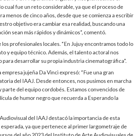
lo cual fue un reto considerable, ya que el proceso de
ura menos de cinco años, desde que se comienza a escribir
estro objetivo era cambiar esa realidad, buscando una
mación sean más rápidos y dinámicos”, comentó.
de los profesionales locales. “En Jujuy encontramos todo lo
 y equipo técnico. Además, el talento actoral nos
 para desarrollar su propia industria cinematográfica”.
la empresa jujeña Da Vinci expresó: “Fue una gran
atoria del IAAJ. Desde entonces, nos pusimos en marcha
o y parte del equipo cordobés. Estamos convencidos de
película de humor negro que recuerda a Esperando la
Audiovisual del IAAJ destacó la importancia de esta
 esperada, ya que pertenece al primer largometraje de
cursos del año 2023 del Instituto de Arte Audiovisuales de