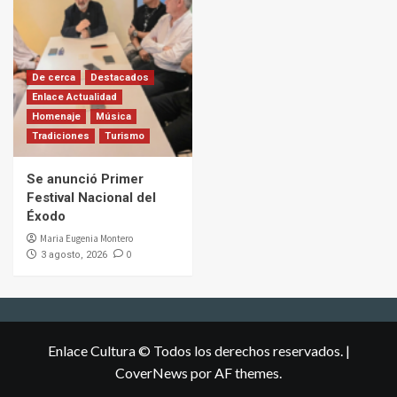
De cerca
Destacados
Enlace Actualidad
Homenaje
Música
Tradiciones
Turismo
Se anunció Primer
Festival Nacional del
Éxodo
Maria Eugenia Montero
0
3 agosto, 2026
Enlace Cultura © Todos los derechos reservados.
|
CoverNews
por AF themes.