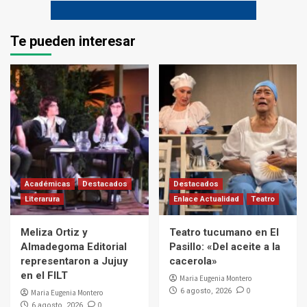
Te pueden interesar
Académicas
Destacados
Destacados
Literarura
Enlace Actualidad
Teatro
Meliza Ortiz y
Teatro tucumano en El
Almadegoma Editorial
Pasillo: «Del aceite a la
representaron a Jujuy
cacerola»
en el FILT
Maria Eugenia Montero
0
6 agosto, 2026
Maria Eugenia Montero
0
6 agosto, 2026