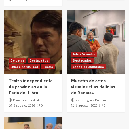
Artes Visuales
De cerca
Destacados
Destacados
Enlace Actualidad
Teatro
Espacios culturales
Teatro independiente
Muestra de artes
de provincias en la
visuales «Las delicias
Feria del Libro
de Renata»
Maria Eugenia Montero
Maria Eugenia Montero
0
0
6 agosto, 2026
6 agosto, 2026