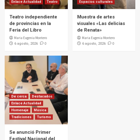
Enlace Actualidad
Teatro
Espacios culturales
Teatro independiente
Muestra de artes
de provincias en la
visuales «Las delicias
Feria del Libro
de Renata»
Maria Eugenia Montero
Maria Eugenia Montero
0
0
6 agosto, 2026
6 agosto, 2026
De cerca
Destacados
Enlace Actualidad
Homenaje
Música
Tradiciones
Turismo
Se anunció Primer
Festival Nacional del