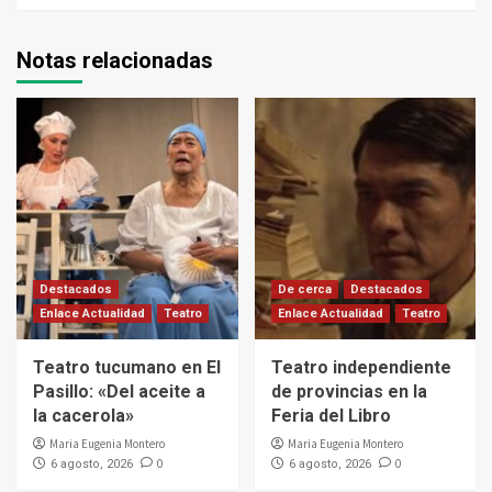
Notas relacionadas
Destacados
De cerca
Destacados
Enlace Actualidad
Teatro
Enlace Actualidad
Teatro
Teatro tucumano en El
Teatro independiente
Pasillo: «Del aceite a
de provincias en la
la cacerola»
Feria del Libro
Maria Eugenia Montero
Maria Eugenia Montero
0
0
6 agosto, 2026
6 agosto, 2026