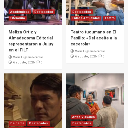
Académicas
Destacados
Destacados
Literarura
Enlace Actualidad
Teatro
Meliza Ortiz y
Teatro tucumano en El
Almadegoma Editorial
Pasillo: «Del aceite a la
representaron a Jujuy
cacerola»
en el FILT
Maria Eugenia Montero
0
6 agosto, 2026
Maria Eugenia Montero
0
6 agosto, 2026
Artes Visuales
De cerca
Destacados
Destacados