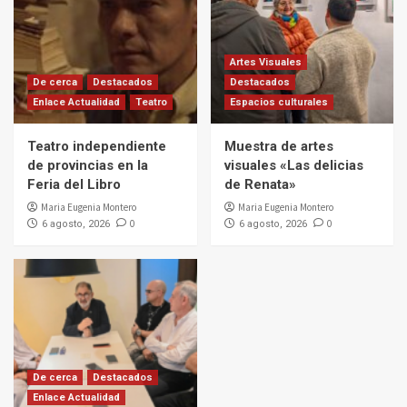
Artes Visuales
De cerca
Destacados
Destacados
Enlace Actualidad
Teatro
Espacios culturales
Teatro independiente
Muestra de artes
de provincias en la
visuales «Las delicias
Feria del Libro
de Renata»
Maria Eugenia Montero
Maria Eugenia Montero
0
0
6 agosto, 2026
6 agosto, 2026
De cerca
Destacados
Enlace Actualidad