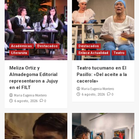
Académicas
Destacados
Destacados
Literarura
Enlace Actualidad
Teatro
Meliza Ortiz y
Teatro tucumano en El
Almadegoma Editorial
Pasillo: «Del aceite a la
representaron a Jujuy
cacerola»
en el FILT
Maria Eugenia Montero
0
6 agosto, 2026
Maria Eugenia Montero
0
6 agosto, 2026