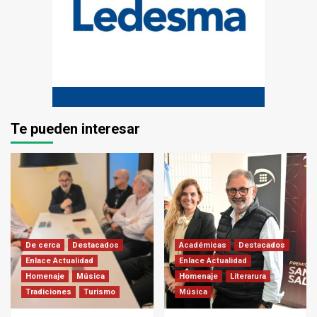
Te pueden interesar
De cerca
Destacados
Académicas
Destacados
Enlace Actualidad
Enlace Actualidad
Homenaje
Música
Homenaje
Literarura
Tradiciones
Turismo
Música