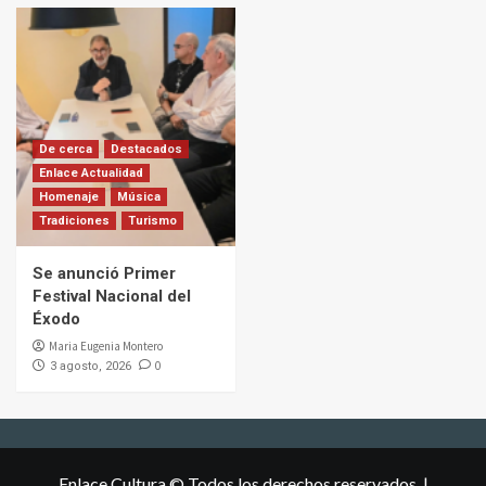
De cerca
Destacados
Enlace Actualidad
Homenaje
Música
Tradiciones
Turismo
Se anunció Primer
Festival Nacional del
Éxodo
Maria Eugenia Montero
0
3 agosto, 2026
Enlace Cultura © Todos los derechos reservados.
|