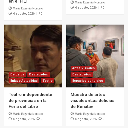
en el FILT
Maria Eugenia Montero
0
6 agosto, 2026
Maria Eugenia Montero
0
6 agosto, 2026
Artes Visuales
De cerca
Destacados
Destacados
Enlace Actualidad
Teatro
Espacios culturales
Teatro independiente
Muestra de artes
de provincias en la
visuales «Las delicias
Feria del Libro
de Renata»
Maria Eugenia Montero
Maria Eugenia Montero
0
0
6 agosto, 2026
6 agosto, 2026