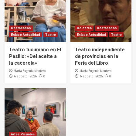
Destacados
De cerca
Destacados
Enlace Actualidad
Teatro
Enlace Actualidad
Teatro
Teatro tucumano en El
Teatro independiente
Pasillo: «Del aceite a
de provincias en la
la cacerola»
Feria del Libro
Maria Eugenia Montero
Maria Eugenia Montero
0
0
6 agosto, 2026
6 agosto, 2026
Artes Visuales