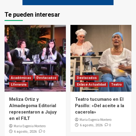
Te pueden interesar
Académicas
Destacados
Destacados
Literarura
Enlace Actualidad
Teatro
Meliza Ortiz y
Teatro tucumano en El
Almadegoma Editorial
Pasillo: «Del aceite a la
representaron a Jujuy
cacerola»
en el FILT
Maria Eugenia Montero
0
6 agosto, 2026
Maria Eugenia Montero
0
6 agosto, 2026