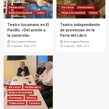
Destacados
De cerca
Destacados
Enlace Actualidad
Teatro
Enlace Actualidad
Teatro
Teatro tucumano en El
Teatro independiente
Pasillo: «Del aceite a
de provincias en la
la cacerola»
Feria del Libro
Maria Eugenia Montero
Maria Eugenia Montero
0
0
6 agosto, 2026
6 agosto, 2026
De cerca
Destacados
Enlace Actualidad
Homenaje
Música
Tradiciones
Turismo