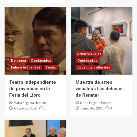
Artes Visuales
De cerca
Destacados
Destacados
Enlace Actualidad
Teatro
Espacios culturales
Teatro independiente
Muestra de artes
de provincias en la
visuales «Las delicias
Feria del Libro
de Renata»
Maria Eugenia Montero
Maria Eugenia Montero
0
0
6 agosto, 2026
6 agosto, 2026