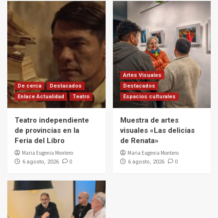
Artes Visuales
De cerca
Destacados
Destacados
Enlace Actualidad
Teatro
Espacios culturales
Teatro independiente
Muestra de artes
de provincias en la
visuales «Las delicias
Feria del Libro
de Renata»
Maria Eugenia Montero
Maria Eugenia Montero
0
0
6 agosto, 2026
6 agosto, 2026