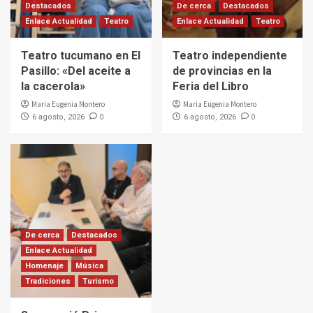
Destacados
De cerca
Destacados
Enlace Actualidad
Teatro
Enlace Actualidad
Teatro
Teatro tucumano en El
Teatro independiente
Pasillo: «Del aceite a
de provincias en la
la cacerola»
Feria del Libro
Maria Eugenia Montero
Maria Eugenia Montero
0
0
6 agosto, 2026
6 agosto, 2026
De cerca
Destacados
Enlace Actualidad
Homenaje
Música
Tradiciones
Turismo