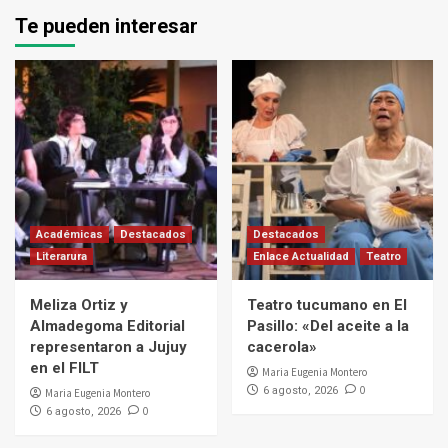
Te pueden interesar
Académicas
Destacados
Destacados
Literarura
Enlace Actualidad
Teatro
Meliza Ortiz y
Teatro tucumano en El
Almadegoma Editorial
Pasillo: «Del aceite a la
representaron a Jujuy
cacerola»
en el FILT
Maria Eugenia Montero
0
6 agosto, 2026
Maria Eugenia Montero
0
6 agosto, 2026