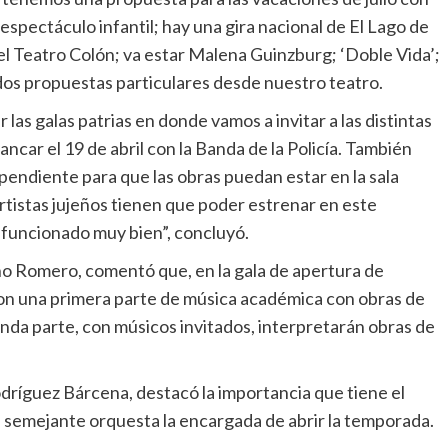
spectáculo infantil; hay una gira nacional de El Lago de
 del Teatro Colón; va estar Malena Guinzburg; ‘Doble Vida’;
 dos propuestas particulares desde nuestro teatro.
as galas patrias en donde vamos a invitar a las distintas
ncar el 19 de abril con la Banda de la Policía. También
pendiente para que las obras puedan estar en la sala
istas jujeños tienen que poder estrenar en este
 funcionado muy bien”, concluyó.
uno Romero, comentó que, en la gala de apertura de
con una primera parte de música académica con obras de
unda parte, con músicos invitados, interpretarán obras de
odríguez Bárcena, destacó la importancia que tiene el
ea semejante orquesta la encargada de abrir la temporada.