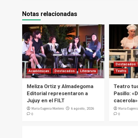
Notas relacionadas
Destacados
Académicas
Destacados
Literarura
Teatro
Meliza Ortiz y Almadegoma
Teatro tu
Editorial representaron a
Pasillo: «D
Jujuy en el FILT
cacerola»
Maria Eugenia Montero
Maria Eugeni
6 agosto, 2026
0
0