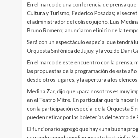
En el marco de una conferencia de prensa que tu
Cultura y Turismo, Federico Posadas; el secret
el administrador del coliseo jujeño, Luis Medina
Bruno Romero; anunciaron el inicio de la tem
Será con un espectáculo especial que tendrá lu
Orquesta Sinfónica de Jujuy, y la voz de Dani Ga
En el marco de este encuentro con la prensa, 
las propuestas de la programación de este año 
desde otros lugares, y la apertura a los elencos
Medina Zar, dijo que «para nosotros es muy im
en el Teatro Mitre. En particular quería hacer l
con la participación especial de la Orquesta Sin
pueden retirar por las boleterías del teatro de 9
El funcionario agregó que hay «una buena pro
cerrando agenda medianamente hasta julio. Ya 