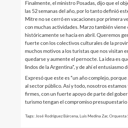
Finalmente, el ministro Posadas, dijo que el obj
las 52 semanas del año, por lo tanto definió es
Mitre no se cerró en vacaciones por primera 
con muchas actividades. Marzo también viene c
históricamente se hacía en abril. Queremos ge
fuerte con los colectivos culturales de la provi
muchos motivos a los turistas que nos visitan 
quedarse y aumente el pernocte. La idea es que
lindos de la Argentina”, y de ahí el entusiasmo 
Expresó que este es “un año complejo, porque A
al sector público. Así y todo, nosotros estam
firmes, con un fuerte apoyo de parte del gobern
turismo tengan el compromiso presupuestario q
Tags:
José Rodríguez Bárcena
,
Luis Medina Zar
,
Orquesta S