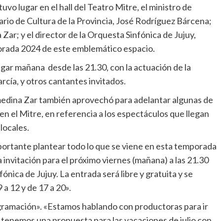
vo lugar en el hall del Teatro Mitre, el ministro de
ario de Cultura de la Provincia, José Rodríguez Bárcena;
 Zar; y el director de la Orquesta Sinfónica de Jujuy,
porada 2024 de este emblemático espacio.
gar mañana desde las 21.30, con la actuación de la
rcía, y otros cantantes invitados.
medina Zar también aprovechó para adelantar algunas de
en el Mitre, en referencia a los espectáculos que llegan
 locales.
portante plantear todo lo que se viene en esta temporada
a invitación para el próximo viernes (mañana) a las 21.30
fónica de Jujuy. La entrada será libre y gratuita y se
 a 12 y de 17 a 20».
gramación». «Estamos hablando con productoras para ir
tenemos una propuesta para las vacaciones de julio con