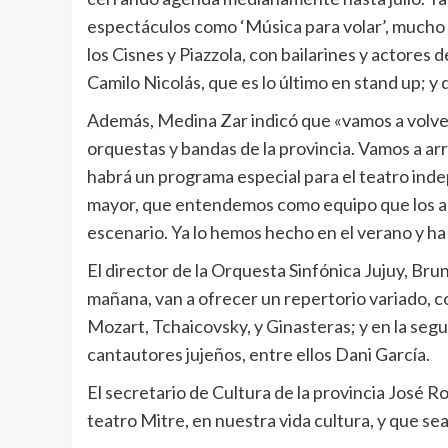
espectáculos como ‘Música para volar’, mucho e
los Cisnes y Piazzola, con bailarines y actores
Camilo Nicolás, que es lo último en stand up; y
Además, Medina Zar indicó que «vamos a volver l
orquestas y bandas de la provincia. Vamos a arra
habrá un programa especial para el teatro inde
mayor, que entendemos como equipo que los art
escenario. Ya lo hemos hecho en el verano y ha
El director de la Orquesta Sinfónica Jujuy, Br
mañana, van a ofrecer un repertorio variado, 
Mozart, Tchaicovsky, y Ginasteras; y en la seg
cantautores jujeños, entre ellos Dani García.
El secretario de Cultura de la provincia José R
teatro Mitre, en nuestra vida cultura, y que s