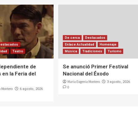
De cerca
Destacados
Destacados
Enlace Actualidad
Homenaje
lidad
Teatro
Música
Tradiciones
Turismo
dependiente de
Se anunció Primer Festival
 en la Feria del
Nacional del Éxodo
Maria Eugenia Montero
3 agosto, 2026
0
a Montero
6 agosto, 2026