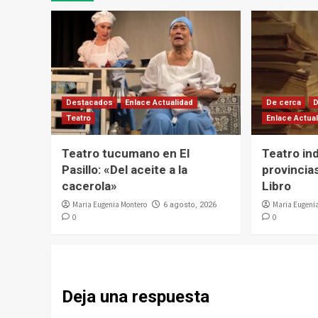
Destacados
Enlace Actualidad
De cerca
Teatro
Enlace Actua
Teatro tucumano en El
Teatro in
Pasillo: «Del aceite a la
provincias
cacerola»
Libro
Maria Eugenia Montero
Maria Eugeni
6 agosto, 2026
0
0
Deja una respuesta