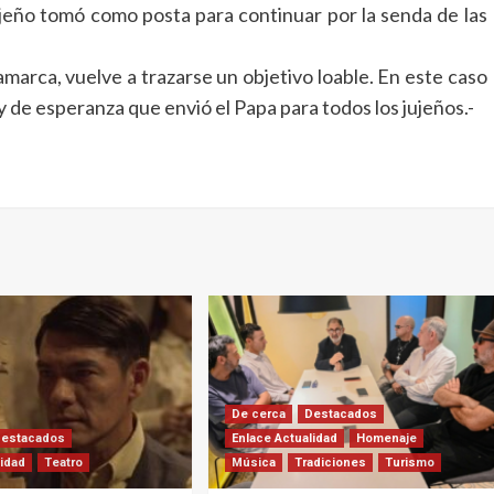
jujeño tomó como posta para continuar por la senda de las
mamarca, vuelve a trazarse un objetivo loable. En este caso
 y de esperanza que envió el Papa para todos los jujeños.-
De cerca
Destacados
Destacados
Enlace Actualidad
Homenaje
lidad
Teatro
Música
Tradiciones
Turismo