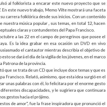
lsó al folklorista a encarar este nuevo proyecto que se
”. En este nuevo trabajo, Memo Vilte mostrará una faceta
 su carrera folklórica desde sus inicios. Con un contenido
de nuestra música popular , sus temas, en total 12, hacen
nceptuales claras y contundentes del Papa Francisco.
ctubre a las 22 en el campo de peregrinos que posee el
paya. Es la idea grabar en esa ocasión un DVD en vivo
ntusiasmado el cantautor mientras describía el objetivo de
sto se dará el día de la vigilia de los jóvenes, en el marco
ta Patrona de la provincia.
tó que se trata de un CD que incluye doce temas y que es
pa Francisco. Relató, asimismo, que esta idea surgió en el
r unas palabras con él, lo felicitara por el enorme gesto
 diferentes discapacidades, y le sugiriera que continuara
nos gestos hacia el prójimo.
estos de amor”, fue la frase inspiradora que pronunció el