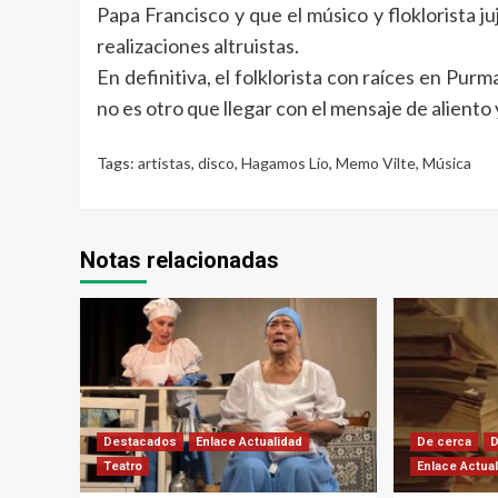
Papa Francisco y que el músico y floklorista 
realizaciones altruistas.
En definitiva, el folklorista con raíces en Pur
no es otro que llegar con el mensaje de aliento
Tags:
artistas
,
disco
,
Hagamos Lío
,
Memo Vilte
,
Música
Notas relacionadas
Destacados
Enlace Actualidad
De cerca
Teatro
Enlace Actua