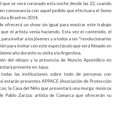
al que se verá coronado esta noche desde las 22, cuando
 en consonancia con aquel pedido que efectuara el Sumo
ita a Brasil en 2014.
de ofrecerá un show sin igual para mostrar este trabajo
 que el artista venía haciendo. Esta vez el contenido, el
 para invitar a los jóvenes y a todos a ser “revolucionarios
mbién para invitar con este espectáculo que será filmado en
óximo año durante su visita a la Argentina.
ción del obispo y la presencia de Nuncio Apostólico en
estará presente en Jujuy.
 todas las instituciones sobre todo de personas con
Así estarán presentes APPACE (Asociación de Protección
hicos; la Casa del Niño que presentará una murga; músicos
de Pablo Zarzza; artista de Comarca que ofrecerán su