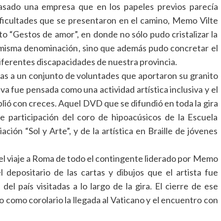
pasado una empresa que en los papeles previos parecía
dificultades que se presentaron en el camino, Memo Vilte
o “Gestos de amor”, en donde no sólo pudo cristalizar la
misma denominación, sino que además pudo concretar el
diferentes discapacidades de nuestra provincia.
as a un conjunto de voluntades que aportaron su granito
iva fue pensada como una actividad artística inclusiva y el
plió con creces. Aquel DVD que se difundió en toda la gira
e participación del coro de hipoacúsicos de la Escuela
iación “Sol y Arte”, y de la artística en Braille de jóvenes
el viaje a Roma de todo el contingente liderado por Memo
l depositario de las cartas y dibujos que el artista fue
el país visitadas a lo largo de la gira. El cierre de ese
 como corolario la llegada al Vaticano y el encuentro con