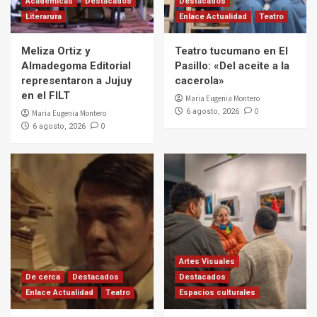
Académicas
Destacados
Destacados
Literarura
Enlace Actualidad
Teatro
Meliza Ortiz y
Teatro tucumano en El
Almadegoma Editorial
Pasillo: «Del aceite a la
representaron a Jujuy
cacerola»
en el FILT
Maria Eugenia Montero
0
6 agosto, 2026
Maria Eugenia Montero
0
6 agosto, 2026
Artes Visuales
De cerca
Destacados
Destacados
Enlace Actualidad
Teatro
Espacios culturales