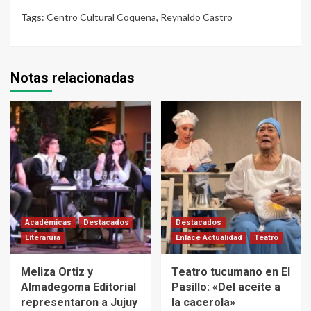
Tags:
Centro Cultural Coquena
,
Reynaldo Castro
Notas relacionadas
Académicas
Destacados
Destacados
Literarura
Enlace Actualidad
Teatro
Meliza Ortiz y
Teatro tucumano en El
Almadegoma Editorial
Pasillo: «Del aceite a
representaron a Jujuy
la cacerola»