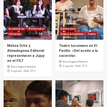
Académicas
Destacados
Destacados
Literarura
Enlace Actualidad
Teatro
Meliza Ortiz y
Teatro tucumano en El
Almadegoma Editorial
Pasillo: «Del aceite a la
representaron a Jujuy
cacerola»
en el FILT
Maria Eugenia Montero
0
6 agosto, 2026
Maria Eugenia Montero
0
6 agosto, 2026