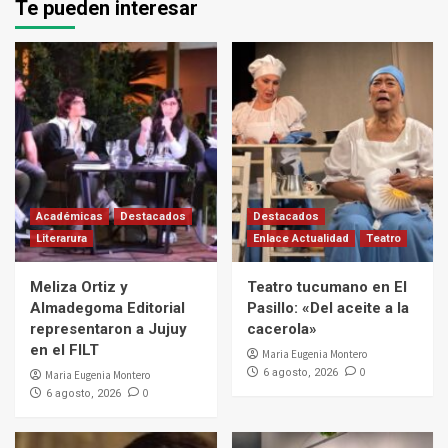
Te pueden interesar
Académicas
Destacados
Destacados
Literarura
Enlace Actualidad
Teatro
Meliza Ortiz y
Teatro tucumano en El
Almadegoma Editorial
Pasillo: «Del aceite a la
representaron a Jujuy
cacerola»
en el FILT
Maria Eugenia Montero
0
6 agosto, 2026
Maria Eugenia Montero
0
6 agosto, 2026