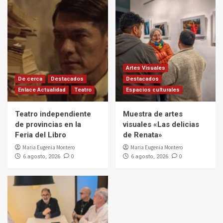
Artes Visuales
De cerca
Destacados
Destacados
Enlace Actualidad
Teatro
Espacios culturales
Teatro independiente
Muestra de artes
de provincias en la
visuales «Las delicias
Feria del Libro
de Renata»
Maria Eugenia Montero
Maria Eugenia Montero
0
0
6 agosto, 2026
6 agosto, 2026