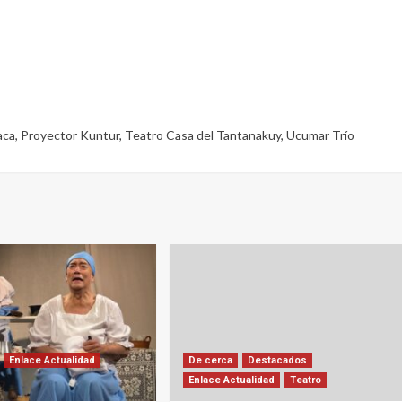
aca
,
Proyector Kuntur
,
Teatro Casa del Tantanakuy
,
Ucumar Trío
Enlace Actualidad
De cerca
Destacados
Enlace Actualidad
Teatro