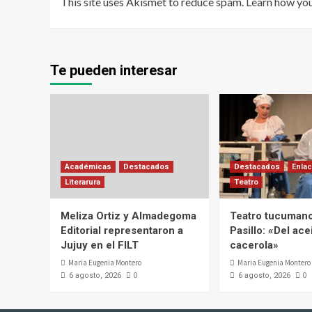
This site uses Akismet to reduce spam.
Learn how yo
Te pueden interesar
Académicas
Destacados
Destacados
Enlac
Literarura
Teatro
Meliza Ortiz y Almadegoma
Teatro tucumano
Editorial representaron a
Pasillo: «Del acei
Jujuy en el FILT
cacerola»
Maria Eugenia Montero
Maria Eugenia Montero
0
0
6 agosto, 2026
6 agosto, 2026