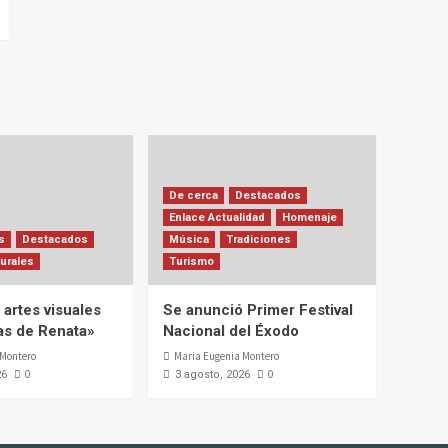
De cerca
Destacados
Enlace Actualidad
Homenaje
s
Destacados
Música
Tradiciones
urales
Turismo
artes visuales
Se anunció Primer Festival
ias de Renata»
Nacional del Éxodo
 Montero
Maria Eugenia Montero
0
0
26
3 agosto, 2026