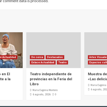
ur comment data is processed
.
e Actualidad
De cerca
Destacados
Artes Visuale
Enlace Actualidad
Teatro
Espacios cult
 en El
Teatro independiente de
Muestra de 
te a la
provincias en la Feria del
«Las delic
Libro
Maria Eugenia
6 agosto, 20
Maria Eugenia Montero
0
6 agosto, 2026