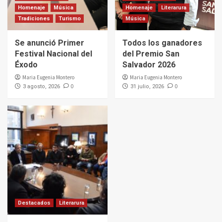
Homenaje
Música
Homenaje
Literarura
Tradiciones
Turismo
Música
Se anunció Primer
Todos los ganadores
Festival Nacional del
del Premio San
Éxodo
Salvador 2026
Maria Eugenia Montero
Maria Eugenia Montero
0
0
3 agosto, 2026
31 julio, 2026
Destacados
Literarura