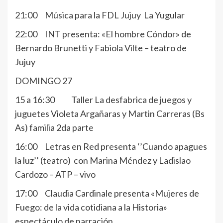
21:00 Música para la FDL Jujuy La Yugular
22:00 INT presenta: «El hombre Cóndor» de
Bernardo Brunetti y Fabiola Vilte – teatro de
Jujuy
DOMINGO 27
15 a 16:30 Taller La desfabrica de juegos y
juguetes Violeta Argañaras y Martin Carreras (Bs
As) familia 2da parte
16:00 Letras en Red presenta ‘’Cuando apagues
la luz’’ (teatro) con Marina Méndez y Ladislao
Cardozo – ATP – vivo
17:00 Claudia Cardinale presenta «Mujeres de
Fuego: de la vida cotidiana a la Historia»
espectáculo de narración.