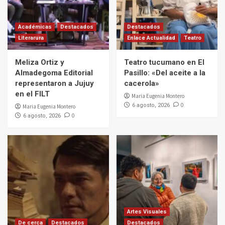
Académicas
Destacados
Destacados
Literarura
Enlace Actualidad
Teatro
Meliza Ortiz y
Teatro tucumano en El
Almadegoma Editorial
Pasillo: «Del aceite a la
representaron a Jujuy
cacerola»
en el FILT
Maria Eugenia Montero
0
6 agosto, 2026
Maria Eugenia Montero
0
6 agosto, 2026
Artes Visuales
De cerca
Destacados
Destacados