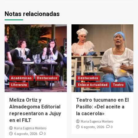
Notas relacionadas
Académicas
Destacados
Destacados
Literarura
Enlace Actualidad
Teatro
Meliza Ortiz y
Teatro tucumano en El
Almadegoma Editorial
Pasillo: «Del aceite a
representaron a Jujuy
la cacerola»
en el FILT
Maria Eugenia Montero
0
6 agosto, 2026
Maria Eugenia Montero
0
6 agosto, 2026