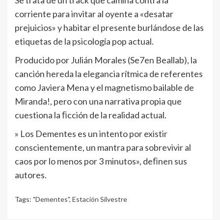
Se trata de un track que camina contra la
corriente para invitar al oyente a «desatar
prejuicios» y habitar el presente burlándose de las
etiquetas de la psicología pop actual.
Producido por Julián Morales (Se7en Beallab), la
canción hereda la elegancia rítmica de referentes
como Javiera Mena y el magnetismo bailable de
Miranda!, pero con una narrativa propia que
cuestiona la ﬁcción de la realidad actual.
» Los Dementes es un intento por existir
conscientemente, un mantra para sobrevivir al
caos por lo menos por 3 minutos», deﬁnen sus
autores.
Tags:
"Dementes"
,
Estación Silvestre