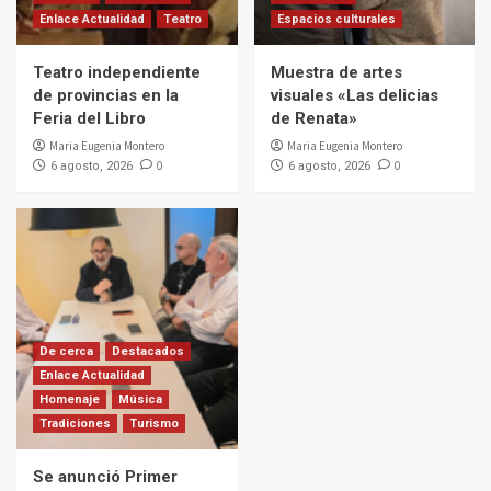
Enlace Actualidad
Teatro
Espacios culturales
Teatro independiente
Muestra de artes
de provincias en la
visuales «Las delicias
Feria del Libro
de Renata»
Maria Eugenia Montero
Maria Eugenia Montero
0
0
6 agosto, 2026
6 agosto, 2026
De cerca
Destacados
Enlace Actualidad
Homenaje
Música
Tradiciones
Turismo
Se anunció Primer