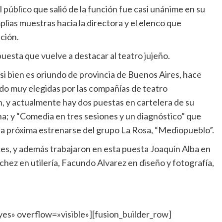
el público que salió de la función fue casi unánime en su
lias muestras hacia la directora y el elenco que
nción.
puesta que vuelve a destacar al teatro jujeño.
 si bien es oriundo de provincia de Buenos Aires, hace
do muy elegidas por las compañías de teatro
ón, y actualmente hay dos puestas en cartelera de su
a; y “Comedia en tres sesiones y un diagnóstico” que
una próxima estrenarse del grupo La Rosa, “Mediopueblo”.
ces, y además trabajaron en esta puesta Joaquín Alba en
hez en utilería, Facundo Alvarez en diseño y fotografía,
es» overflow=»visible»][fusion_builder_row]