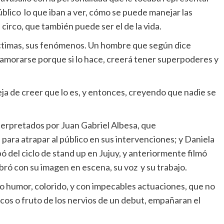
úblico lo que iban a ver, cómo se puede manejar las
circo, que también puede ser el de la vida.
víctimas, sus fenómenos. Un hombre que según dice
namorarse porque si lo hace, creerá tener superpoderes y
eja de creer que lo es, y entonces, creyendo que nadie se
interpretados por Juan Gabriel Albesa, que
 para atrapar al público en sus intervenciones; y Daniela
ó del ciclo de stand up en Jujuy, y anteriormente filmó
bró con su imagen en escena, su voz y su trabajo.
o humor, colorido, y con impecables actuaciones, que no
os o fruto de los nervios de un debut, empañaran el