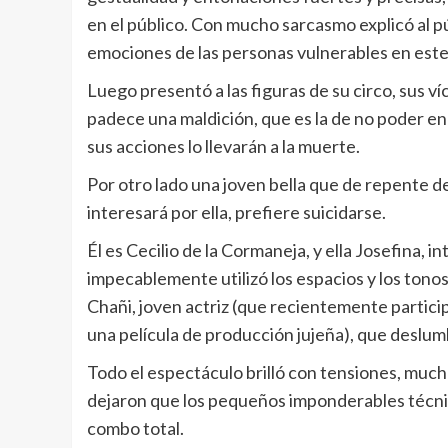
en el público. Con mucho sarcasmo explicó al p
emociones de las personas vulnerables en este 
Luego presentó a las figuras de su circo, sus 
padece una maldición, que es la de no poder e
sus acciones lo llevarán a la muerte.
Por otro lado una joven bella que de repente d
interesará por ella, prefiere suicidarse.
Él es Cecilio de la Cormaneja, y ella Josefina, 
impecablemente utilizó los espacios y los tonos
Chañi, joven actriz (que recientemente particip
una película de producción jujeña), que deslum
Todo el espectáculo brilló con tensiones, much
dejaron que los pequeños imponderables técnic
combo total.