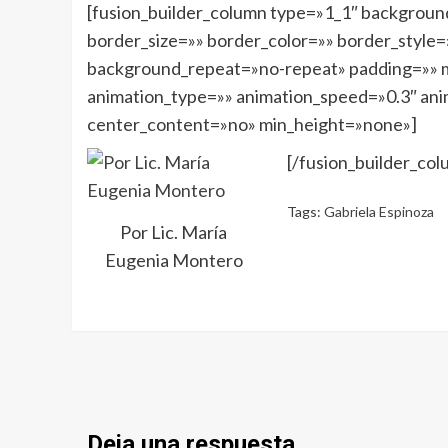
[fusion_builder_column type=»1_1″ backgroun
border_size=»» border_color=»» border_style
background_repeat=»no-repeat» padding=»» m
animation_type=»» animation_speed=»0.3″ ani
center_content=»no» min_height=»none»]
[/fusion_builder_col
Tags:
Gabriela Espinoza
Por Lic. María
Eugenia Montero
Deja una respuesta