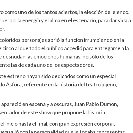
o como uno de los tantos aciertos, la elección del elenco.
erpo, la energía y el alma en el escenario, para dar vida a
or.
oloridos personajes abrió la función irrumpiendo en la
 circo al que todo el público accedió para entregarse a la
ue desnudan las emociones humanas, no sólo de los
ente las de cada uno de los espectadores.
este estreno hayan sido dedicados como un especial
Asfora, referente en la historia del teatro jujeño,
, apareció en escena y a oscuras, Juan Pablo Dumon,
esentador de este show que propone la historia.
 inicio hasta el final, con gran expresión corporal,
 avasalló con la personalidad que le tocaba representar