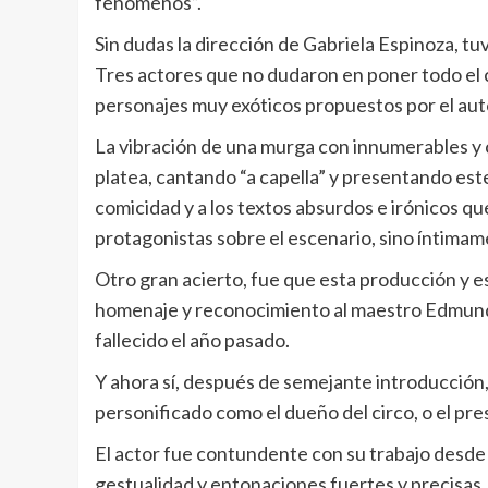
fenómenos”.
Sin dudas la dirección de Gabriela Espinoza, tuv
Tres actores que no dudaron en poner todo el cu
personajes muy exóticos propuestos por el aut
La vibración de una murga con innumerables y c
platea, cantando “a capella” y presentando este
comicidad y a los textos absurdos e irónicos q
protagonistas sobre el escenario, sino íntimam
Otro gran acierto, fue que esta producción y 
homenaje y reconocimiento al maestro Edmundo 
fallecido el año pasado.
Y ahora sí, después de semejante introducción
personificado como el dueño del circo, o el pr
El actor fue contundente con su trabajo desde el
gestualidad y entonaciones fuertes y precisas,