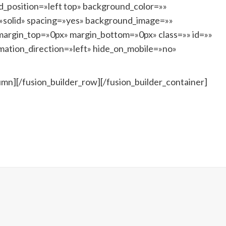
d_position=»left top» background_color=»»
=»solid» spacing=»yes» background_image=»»
argin_top=»0px» margin_bottom=»0px» class=»» id=»»
mation_direction=»left» hide_on_mobile=»no»
umn][/fusion_builder_row][/fusion_builder_container]