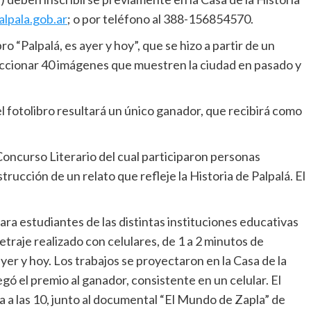
lpala.gob.ar
; o por teléfono al 388-156854570.
o “Palpalá, es ayer y hoy”, que se hizo a partir de un
eccionar 40 imágenes que muestren la ciudad en pasado y
 fotolibro resultará un único ganador, que recibirá como
Concurso Literario del cual participaron personas
trucción de un relato que refleje la Historia de Palpalá. El
a estudiantes de las distintas instituciones educativas
traje realizado con celulares, de 1 a 2 minutos de
ayer y hoy. Los trabajos se proyectaron en la Casa de la
egó el premio al ganador, consistente en un celular. El
a a las 10, junto al documental “El Mundo de Zapla” de