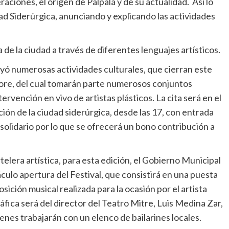
aciones, el origen de Palpalá y de su actualidad. Así lo
dad Siderúrgica, anunciando y explicando las actividades
a de la ciudad a través de diferentes lenguajes artísticos.
yó numerosas actividades culturales, que cierran este
clore, del cual tomarán parte numerosos conjuntos
rvención en vivo de artistas plásticos. La cita será en el
ión de la ciudad siderúrgica, desde las 17, con entrada
 solidario por lo que se ofrecerá un bono contribución a
lera artística, para esta edición, el Gobierno Municipal
ulo apertura del Festival, que consistirá en una puesta
sición musical realizada para la ocasión por el artista
áfica será del director del Teatro Mitre, Luis Medina Zar,
enes trabajarán con un elenco de bailarines locales.