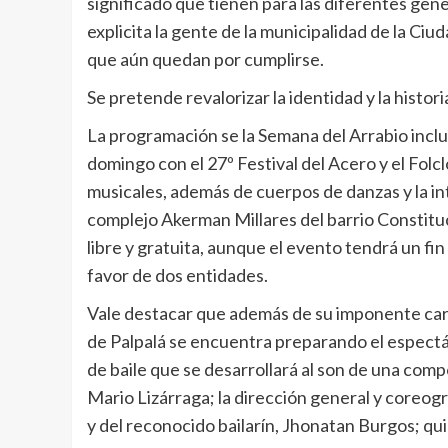
significado que tienen para las diferentes gener
explicita la gente de la municipalidad de la Ciu
que aún quedan por cumplirse.
Se pretende revalorizar la identidad y la histori
La programación se la Semana del Arrabio inclu
domingo con el 27º Festival del Acero y el Fol
musicales, además de cuerpos de danzas y la inte
complejo Akerman Millares del barrio Constituc
libre y gratuita, aunque el evento tendrá un fin
favor de dos entidades.
Vale destacar que además de su imponente carte
de Palpalá se encuentra preparando el espectác
de baile que se desarrollará al son de una compo
Mario Lizárraga; la dirección general y coreogr
y del reconocido bailarín, Jhonatan Burgos; qui