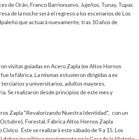
oces de Orán, Franco Barrionuevo, Jujeños, Tunay, Tupac
esa de la noche será el regreso a los escenarios de Los
alpaleño que actuará nuevamente, tras 10 años de
ron visitas guiadas en Acero Zapla (ex Altos Hornos
ue la fábrica. La mismas estuvieron dirigidas a ex
terciarios y universitarios, adultos mayores,
ria. Se realizaron desde principios de este mes y
eros Zapla “Revalorizando Nuestra Identidad”, con un
e Octubre), Forestal, Fábrica Altos Hornos Zapla
 Cívico. Éste se realizará este sábado de 9 a 15. Los
 deben inscribirse previamente en la Casa de la Historia