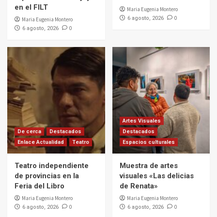
en el FILT
Maria Eugenia Montero
0
6 agosto, 2026
Maria Eugenia Montero
0
6 agosto, 2026
Artes Visuales
De cerca
Destacados
Destacados
Enlace Actualidad
Teatro
Espacios culturales
Teatro independiente
Muestra de artes
de provincias en la
visuales «Las delicias
Feria del Libro
de Renata»
Maria Eugenia Montero
Maria Eugenia Montero
0
0
6 agosto, 2026
6 agosto, 2026