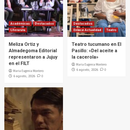
Académicas
Destacados
Destacados
Literarura
Enlace Actualidad
Teatro
Meliza Ortiz y
Teatro tucumano en El
Almadegoma Editorial
Pasillo: «Del aceite a
representaron a Jujuy
la cacerola»
en el FILT
Maria Eugenia Montero
0
6 agosto, 2026
Maria Eugenia Montero
0
6 agosto, 2026