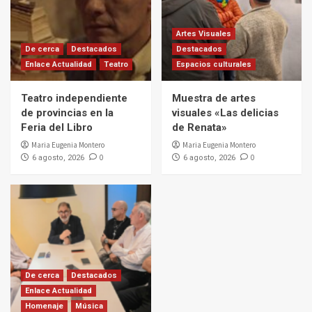
Artes Visuales
De cerca
Destacados
Destacados
Enlace Actualidad
Teatro
Espacios culturales
Teatro independiente
Muestra de artes
de provincias en la
visuales «Las delicias
Feria del Libro
de Renata»
Maria Eugenia Montero
Maria Eugenia Montero
0
0
6 agosto, 2026
6 agosto, 2026
De cerca
Destacados
Enlace Actualidad
Homenaje
Música