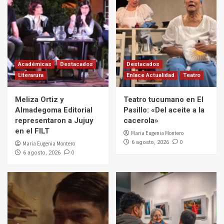
Académicas
Destacados
Destacados
Literarura
Enlace Actualidad
Teatro
Meliza Ortiz y
Teatro tucumano en El
Almadegoma Editorial
Pasillo: «Del aceite a la
representaron a Jujuy
cacerola»
en el FILT
Maria Eugenia Montero
0
6 agosto, 2026
Maria Eugenia Montero
0
6 agosto, 2026